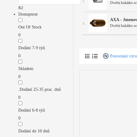
2.
Dveřní kukátko se
Kč
Dostupnost
AXA - Jmenov
3.
Dveřní kukátko se
Out Of Stock
0
Dodání 7-9 týd.
0
Porovnání výr
Skladem
0
.Dodání 25-35 prac. dnů
0
Dodání 6-8 týd.
0
Dodání do 10 dnů