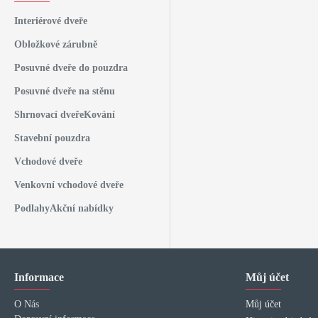
Interiérové dveře
Obložkové zárubně
Posuvné dveře do pouzdra
Posuvné dveře na stěnu
Shrnovací dveře
Kování
Stavební pouzdra
Vchodové dveře
Venkovní vchodové dveře
Podlahy
Akční nabídky
Informace
Můj účet
O Nás
Můj účet