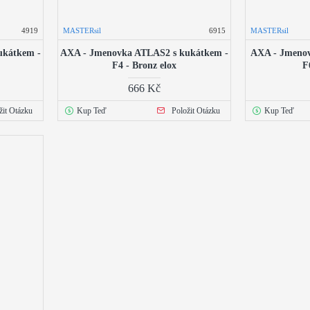
4919
MASTERsil
6915
MASTERsil
ukátkem -
AXA - Jmenovka ATLAS2 s kukátkem -
AXA - Jmenov
F4 - Bronz elox
F
666 Kč
žit Otázku
Kup Teď
Položit Otázku
Kup Teď