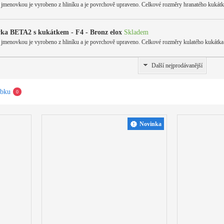
 jmenovkou je vyrobeno z hliníku a je povrchově upraveno. Celkové rozměry hranatého kuká
ka BETA2 s kukátkem - F4 - Bronz elox
Skladem
 jmenovkou je vyrobeno z hliníku a je povrchově upraveno. Celkové rozměry kulatého kukát
Další nejprodávanější
obku
0
Novinka