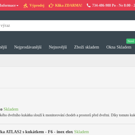
Informace
Výprodej
Klika ZDARMA!
734-486-988 Po - Ne 8:00 - 
Nové
ější
Nejprodávanější
Nejnovější
Zboží skladem
Okna Skladem
ko
Skladem
kého dveřního kukátka slouží k monitorování chodeb a prostorů před dveřmi. Díky tomuto kukátk
a ATLAS2 s kukátkem - F6 - inox elox
Skladem