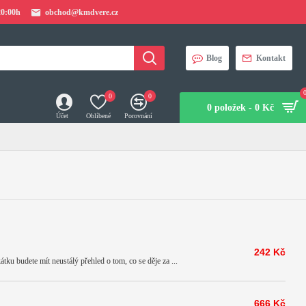
20:00h
obchod@kmdvere.cz
Blog
Kontakt
0
0
0 položek - 0 Kč
Účet
Oblíbené
Porovnání
242 Kč
u budete mít neustálý přehled o tom, co se děje za ...
666 Kč