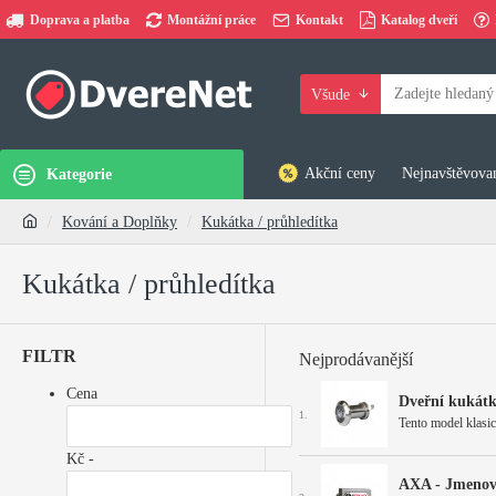
Doprava a platba
Montážní práce
Kontakt
Katalog dveří
Všude
Akční ceny
Nejnavštěvovan
Kategorie
Kování a Doplňky
Kukátka / průhledítka
Kukátka / průhledítka
FILTR
Nejprodávanější
Cena
Dveřní kukát
1.
Tento model klasic
Kč -
AXA - Jmenovk