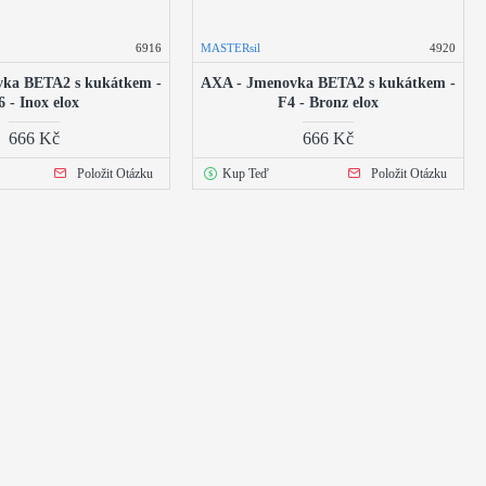
6916
MASTERsil
4920
ka BETA2 s kukátkem -
AXA - Jmenovka BETA2 s kukátkem -
6 - Inox elox
F4 - Bronz elox
666 Kč
666 Kč
Položit Otázku
Kup Teď
Položit Otázku