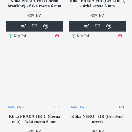
Klika PRIMA-HR (Chrom
Klika PRIMA-HR (Černá mat)
broušený) - úzká rozeta 6 mm
- úzká rozeta 6 mm
605 Kč
605 Kč
Kup Teď
Kup Teď
MASTERsil
5571
MASTERsil
433
Klika PRADA-HR-C (Černá
Klika NERO - HR (Broušená
mat) - úzká rozeta 6 mm
nerez)
605 Kč
484 Kč