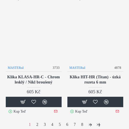
MASTERsil
3733
MASTERsil
4878
Klika KLASA-HR-C - Chrom
Klika HIT-HR (Titan) - úzká
lesklý / Nikl broušený
rozeta 6 mm
605 Kč
605 Kč
Kup Teď
Kup Teď
1
2
3
4
5
6
7
8
>
>|