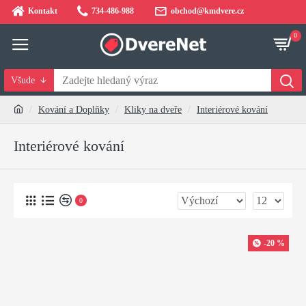
Kontakt
734-486-988
obchod@kmdvere.cz
0
Všude
Kování a Doplňky
Kliky na dveře
Interiérové kování
Interiérové kování
0
-20 %