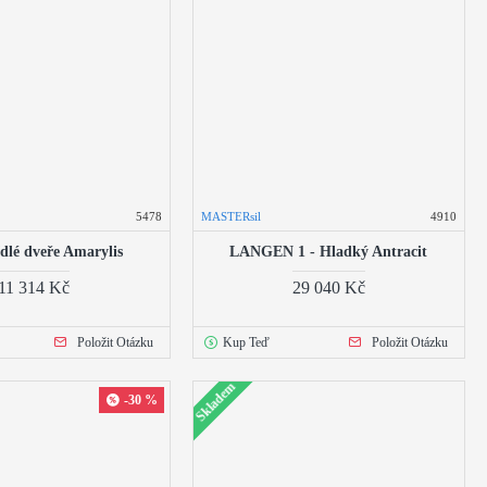
5478
MASTERsil
4910
dlé dveře Amarylis
LANGEN 1 - Hladký Antracit
11 314 Kč
29 040 Kč
Položit Otázku
Kup Teď
Položit Otázku
Skladem
-30 %