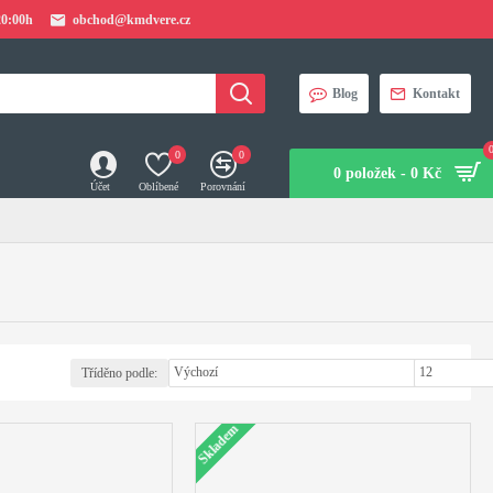
20:00h
obchod@kmdvere.cz
Blog
Kontakt
0
0
0 položek - 0 Kč
Účet
Oblíbené
Porovnání
Tříděno podle:
Zobrazit:
Skladem