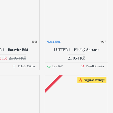
4908
MASTERsil
4907
1 - Borovice Bílá
LUTTER 1 - Hladký Antracit
8 Kč
21 054 Kč
21 054 Kč
Položit Otázku
Kup Teď
Položit Otázku
Nejprodávanější