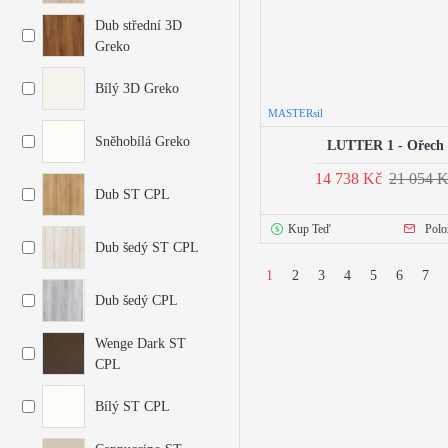
Dub střední 3D
Greko
Bílý 3D Greko
MASTERsil
Sněhobílá Greko
LUTTER 1 - Ořech
14 738 Kč
21 054 
Dub ST CPL
Kup Teď
Polo
Dub šedý ST CPL
1
2
3
4
5
6
7
Dub šedý CPL
Wenge Dark ST
CPL
Bílý ST CPL