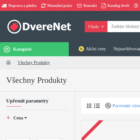
Doprava a platba
Montážní práce
Kontakt
Katalog dveří
Všude
Akční ceny
Nejnavštěvovan
Kategorie
Všechny Produkty
Všechny Produkty
Upřesnit parametry
Porovnání výr
Cena