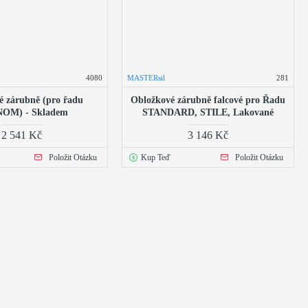
4080
MASTERsil
281
é zárubně (pro řadu
Obložkové zárubně falcové pro Řadu
OM) - Skladem
STANDARD, STILE, Lakované
2 541 Kč
3 146 Kč
Položit Otázku
Kup Teď
Položit Otázku