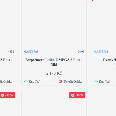
4451
MASTERsil
3408
MASTERsil
2 Plus -
Bezpečnostní klika OMEGA 2 Plus -
Dvoukří
Nikl
2 178 Kč
žit Otázku
Kup Teď
Položit Otázku
Kup Teď
-30 %
-30 %