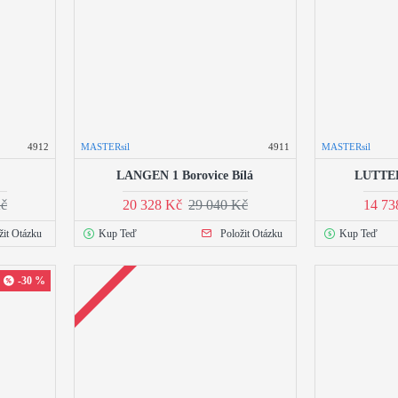
4912
MASTERsil
4911
MASTERsil
LANGEN 1 Borovice Bílá
LUTTER 
Kč
20 328 Kč
29 040 Kč
14 73
žit Otázku
Kup Teď
Položit Otázku
Kup Teď
-30 %