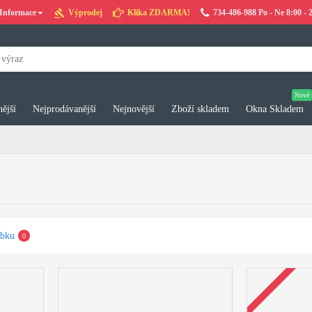
Informace
Výprodej
Klika ZDARMA!
734-486-988 Po - Ne 8:00 - 
Nové
ější
Nejprodávanější
Nejnovější
Zboží skladem
Okna Skladem
obku
0