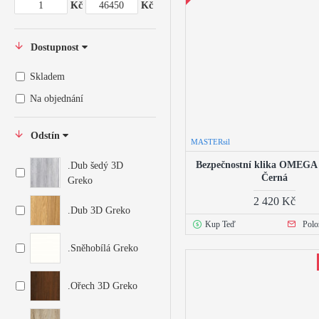
Kč
Kč
Dostupnost
Skladem
Na objednání
Odstín
MASTERsil
Bezpečnostní klika OMEGA 
.Dub šedý 3D
Černá
Greko
2 420 Kč
.Dub 3D Greko
Kup Teď
Polo
.Sněhobílá Greko
.Ořech 3D Greko