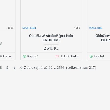
4909
MASTERsil
4081
MASTERsil
Obložkové zárubně (pro řadu
Obložkov
EKONOM)
EKON
Kč
2 541 Kč
žit Otázku
Kup Teď
Položit Otázku
Kup Teď
8
9
>
>|
Zobrazuji 1 až 12 z 2593 (celkem stran 217)