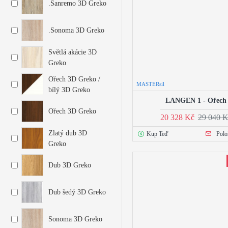
.Sanremo 3D Greko
.Sonoma 3D Greko
Světlá akácie 3D
Greko
Ořech 3D Greko /
MASTERsil
bílý 3D Greko
LANGEN 1 - Ořech
Ořech 3D Greko
20 328 Kč
29 040 
Zlatý dub 3D
Kup Teď
Polo
Greko
Dub 3D Greko
Dub šedý 3D Greko
Sonoma 3D Greko