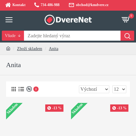
Kontakt
734-486-988
obchod@kmdvere.cz
0
Všude
Zboží skladem
Anita
Anita
0
Skladem
Skladem
-13 %
-13 %