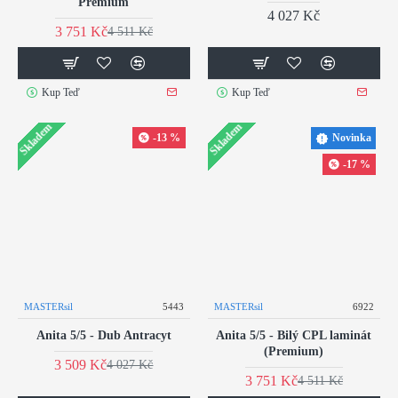
Premium
4 027 Kč
3 751 Kč
4 511 Kč
Kup Teď
Kup Teď
Skladem
Skladem
-13 %
Novinka
-17 %
MASTERsil
5443
MASTERsil
6922
Anita 5/5 - Dub Antracyt
Anita 5/5 - Bilý CPL laminát
(Premium)
3 509 Kč
4 027 Kč
3 751 Kč
4 511 Kč