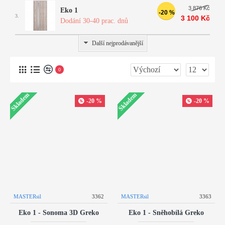
3 876 Kč
Eko 1
-20 %
3.
3 100 Kč
Dodání 30-40 prac. dnů
Další nejprodávanější
0
Skladem
Skladem
-20 %
-20 %
MASTERsil
3362
MASTERsil
3363
Eko 1 - Sonoma 3D Greko
Eko 1 - Sněhobílá Greko