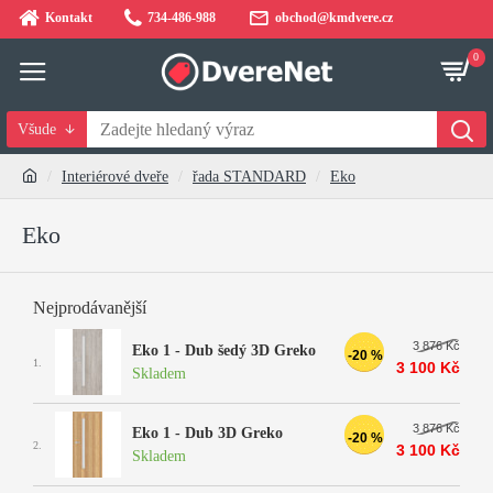
Kontakt
734-486-988
obchod@kmdvere.cz
0
Všude
Interiérové dveře
řada STANDARD
Eko
Eko
Nejprodávanější
3 876 Kč
Eko 1 - Dub šedý 3D Greko
-20 %
1.
3 100 Kč
Skladem
3 876 Kč
Eko 1 - Dub 3D Greko
-20 %
2.
3 100 Kč
Skladem