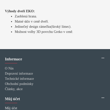
Výhody dveří EKO:
Zaoblená hrana.
Matné sklo v ceně dveří.
Jedinečný design rámečku(široký límec).
Možnost volby 3D povrchu Greko v ceně.
Informace
O Nás
Dopravní informace
Technické informace
Obchodní podmínky
Články, akce
Můj účet
Můj účet