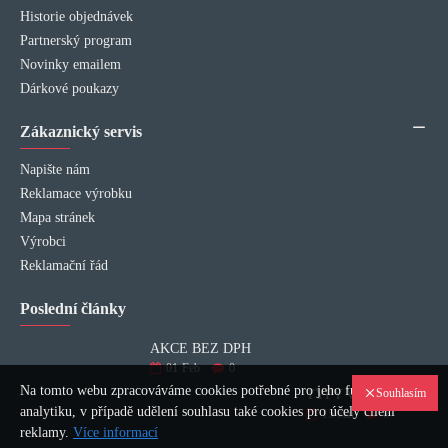
Historie objednávek
Partnerský program
Novinky emailem
Dárkové poukazy
Zákaznický servis
Napište nám
Reklamace výrobku
Mapa stránek
Výrobci
Reklamační řád
Poslední články
AKCE BEZ DPH
01
Feb
0
Na tomto webu zpracováváme cookies potřebné pro jeho fungování a
Souhlasím
TYPY VÝPLNÍ INTERIÉROVÝCH DVEŘÍ
analytiku, v případě udělení souhlasu také cookies pro účely cílení
15
Jan
0
reklamy.
Více informací