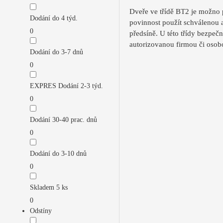
Dveře ve třídě BT2 je možno p
Dodání do 4 týd.
povinnost použít schválenou a
0
předsíně. U této třídy bezpeč
autorizovanou firmou či osob
Dodání do 3-7 dnů
0
EXPRES Dodání 2-3 týd.
0
Dodání 30-40 prac. dnů
0
Dodání do 3-10 dnů
0
Skladem 5 ks
0
Odstíny