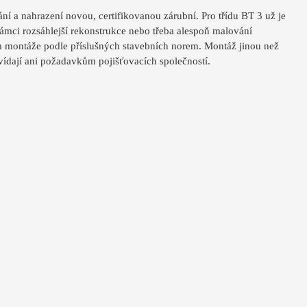
ní a nahrazení novou, certifikovanou zárubní. Pro třídu BT 3 už je
rámci rozsáhlejší rekonstrukce nebo třeba alespoň malování
em montáže podle příslušných stavebních norem. Montáž jinou než
ídají ani požadavkům pojišťovacích společností.