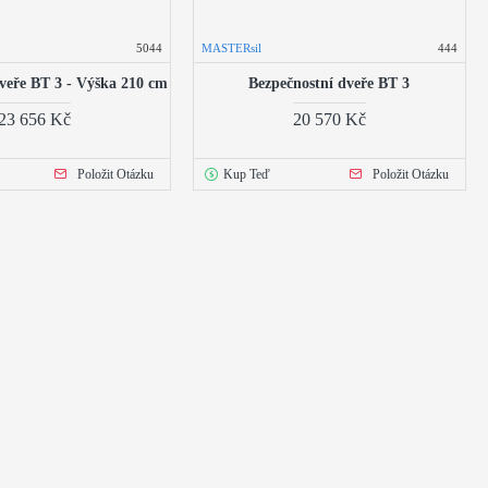
5044
MASTERsil
444
veře BT 3 - Výška 210 cm
Bezpečnostní dveře BT 3
23 656 Kč
20 570 Kč
Položit Otázku
Kup Teď
Položit Otázku