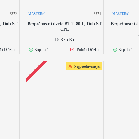
3372
MASTERsil
3371
MASTERsil
P, Dub ST
Bezpečnostní dveře BT 2, 80 L, Dub ST
Bezpečnostní d
CPL
16 335 Kč
žit Otázku
Kup Teď
Položit Otázku
Kup Teď
Nejprodávanější