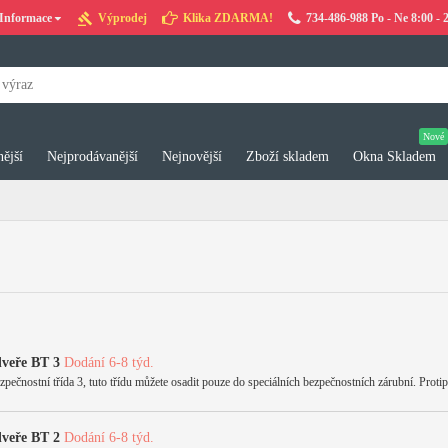
Informace
Výprodej
Klika ZDARMA!
734-486-988 Po - Ne 8:00 - 
Nové
ější
Nejprodávanější
Nejnovější
Zboží skladem
Okna Skladem
dveře BT 3
Dodání 6-8 týd.
ostní třída 3, tuto třídu můžete osadit pouze do speciálních bezpečnostních zárubní. Proti
dveře BT 2
Dodání 6-8 týd.