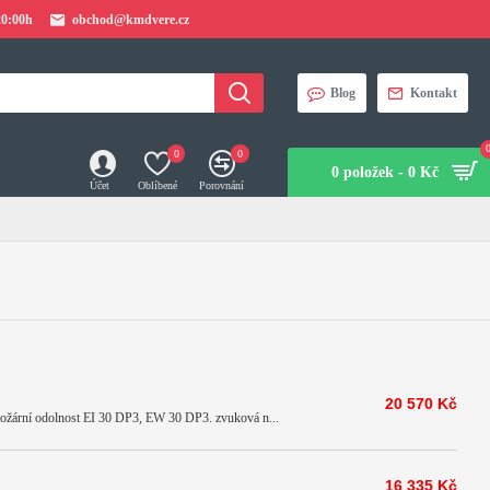
20:00h
obchod@kmdvere.cz
Blog
Kontakt
0
0
0 položek - 0 Kč
Účet
Oblíbené
Porovnání
20 570 Kč
požární odolnost EI 30 DP3, EW 30 DP3. zvuková n...
16 335 Kč