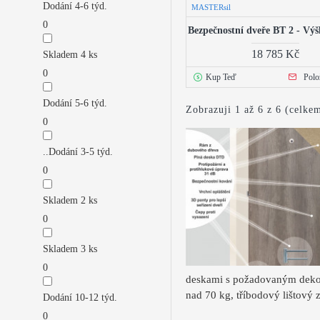
Dodání 4-6 týd.
MASTERsil
0
Bezpečnostní dveře BT 2 - Vý
18 785 Kč
Skladem 4 ks
0
Kup Teď
Polo
Dodání 5-6 týd.
Zobrazuji 1 až 6 z 6 (celkem
0
..Dodání 3-5 týd.
0
Skladem 2 ks
0
Skladem 3 ks
0
deskami s požadovaným dekor
nad 70 kg, tříbodový lištový
Dodání 10-12 týd.
0