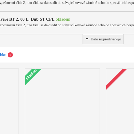
stní třída 2, tuto třídu se dá osadit do stávající kovové zárubně nebo do speciálních bezpečn
dveře BT 2, 80 L, Dub ST CPL
Skladem
stní třída 2, tuto třídu se dá osadit do stávající kovové zárubně nebo do speciálních bezpečn
Další nejprodávanější
obku
0
Skladem