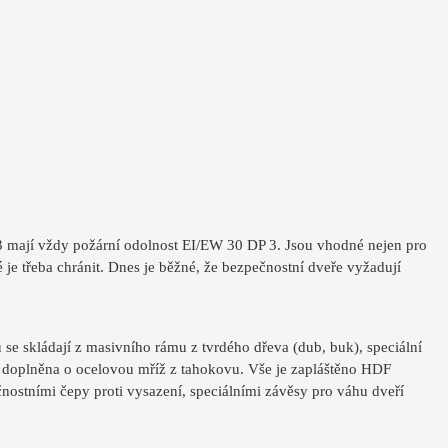
3 mají vždy požární odolnost EI/EW 30 DP 3. Jsou vhodné nejen pro
ré je třeba chránit. Dnes je běžné, že bezpečnostní dveře vyžadují
e skládají z masivního rámu z tvrdého dřeva (dub, buk), speciální
 3 doplněna o ocelovou mříž z tahokovu. Vše je zapláštěno HDF
ními čepy proti vysazení, speciálními závěsy pro váhu dveří