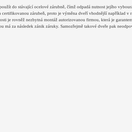
oužít do stávající ocelové zárubně, čímž odpadá nutnost jejího vybourá
 certifikovanou zárubeň, proto je výměna dveří vhodnější například v 
nosti je rovněž nezbytná montáž autorizovanou firmou, která je garant
ou má za následek zánik záruky. Samozřejmě takové dveře pak neodpov