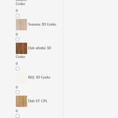
Greko
0
Sonoma 3D Greko
0
Dub střední 3D
Greko
0
Bílý 3D Greko
0
Dub ST CPL
0