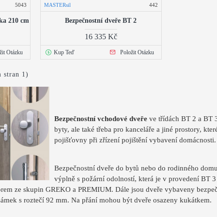
5043
MASTERsil
442
ška 210 cm
Bezpečnostní dveře BT 2
16 335 Kč
žit Otázku
Kup Teď
Položit Otázku
 stran 1)
Bezpečnostní vchodové dveře
ve třídách BT 2 a BT 
byty, ale také třeba pro kanceláře a jiné prostory, kte
pojišťovny při zřízení pojištění vybavení domácnosti.
Bezpečnostní dveře do bytů nebo do rodinného domu s
výplně s požární odolností, která je v provedení BT
em ze skupin GREKO a PREMIUM. Dále jsou dveře vybaveny bezpečnost
 zámek s roztečí 92 mm. Na přání mohou být dveře osazeny kukátkem.