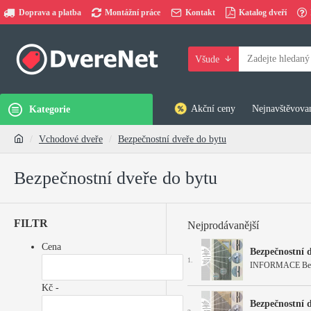
Doprava a platba
Montážní práce
Kontakt
Katalog dveří
Všude
Akční ceny
Nejnavštěvovan
Kategorie
Vchodové dveře
Bezpečnostní dveře do bytu
Bezpečnostní dveře do bytu
FILTR
Nejprodávanější
Cena
Bezpečnostní 
1.
INFORMACE Bezpečn
Kč -
Bezpečnostní 