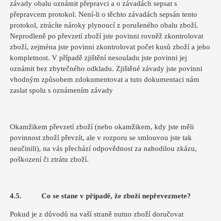
závady obalu oznámit přepravci a o závadách sepsat s
přepravcem protokol. Není-li o těchto závadách sepsán tento
protokol, ztrácíte nároky plynoucí z porušeného obalu zboží.
Neprodleně po převzetí zboží jste povinni rovněž zkontrolovat
zboží, zejména jste povinni zkontrolovat počet kusů zboží a jeho
kompletnost. V případě zjištění nesouladu jste povinni jej
oznámit bez zbytečného odkladu. Zjištěné závady jste povinni
vhodným způsobem zdokumentovat a tuto dokumentaci nám
zaslat spolu s oznámením závady
Okamžikem převzetí zboží (nebo okamžikem, kdy jste měli
povinnost zboží převzít, ale v rozporu se smlouvou jste tak
neučinili), na vás přechází odpovědnost za nahodilou zkázu,
poškození či ztrátu zboží.
4.5. Co se stane v případě, že zboží nepřevezmete?
Pokud je z důvodů na vaší straně nutno zboží doručovat