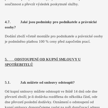
součinnost a převzít výsledek poskytnuté služby.
4.7. Jaké jsou podmínky pro podnikatele a právnické
osoby?
Dodání zboží včetně montáže pro podnikatele a právnické osoby
je podmíněno platbou 100 % ceny před započetím prací.
5. ODSTOUPENÍ OD KUPNÍ SMLOUVY U
SPOTŘEBITELŮ
5.1. Jak můžete od smlouvy odstoupit?
Od kupní smlouvy můžete odstoupit ve lhůtě 14 dnů ode dne
převzetí zboží; je-li dodávka rozdělena do několika částí, ode
dne převzetí poslední dodávky. Oznámení o odstoupení od
kupní smlouvy doporučujeme zaslat na naši doručovací adresu