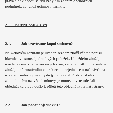
práva a povinnosti se řídí vždy tím zněním obchodních
podmínek, za jehož účinnosti vznikly.
2. KUPNÍ SMLOUVA
2.1. Jak uzavíráme kupní smlouvu?
Na webovém rozhraní je uveden seznam zboží včetně popisu
hlavních vlastností jednotlivých položek. U každého zboží je
uvedena cena včetně veškerých daní, cel a poplatků. Prezentace
zboží je informativního charakteru, a nejedná se o náš návrh na
uzavření smlouvy ve smyslu § 1732 odst. 2 občanského
zákoníku. Pro uzavření smlouvy je nutné, abyste odeslali
objednávku a aby došlo k přijetí této objednávky z naší strany.
2.2. Jak podat objednávku?