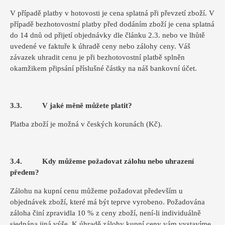
V případě platby v hotovosti je cena splatná při převzetí zboží. V
případě bezhotovostní platby před dodáním zboží je cena splatná
do 14 dnů od přijetí objednávky dle článku 2.3. nebo ve lhůtě
uvedené ve faktuře k úhradě ceny nebo zálohy ceny. Váš
závazek uhradit cenu je při bezhotovostní platbě splněn
okamžikem připsání příslušné částky na náš bankovní účet.
3.3. V jaké měně můžete platit?
Platba zboží je možná v českých korunách (Kč).
3.4. Kdy můžeme požadovat zálohu nebo uhrazení
předem?
Zálohu na kupní cenu můžeme požadovat především u
objednávek zboží, které má být teprve vyrobeno. Požadována
záloha činí zpravidla 10 % z ceny zboží, není-li individuálně
sjednána jiná výše. K úhradě zálohy kupní ceny vám vystavíme