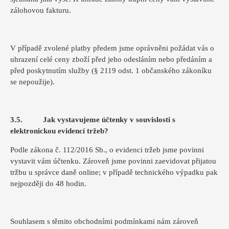
zálohovou fakturu.
V případě zvolené platby předem jsme oprávněni požádat vás o
uhrazení celé ceny zboží před jeho odesláním nebo předáním a
před poskytnutím služby (§ 2119 odst. 1 občanského zákoníku
se nepoužije).
3.5. Jak vystavujeme účtenky v souvislosti s
elektronickou evidencí tržeb?
Podle zákona č. 112/2016 Sb., o evidenci tržeb jsme povinni
vystavit vám účtenku. Zároveň jsme povinni zaevidovat přijatou
tržbu u správce daně online; v případě technického výpadku pak
nejpozději do 48 hodin.
Souhlasem s těmito obchodními podmínkami nám zároveň