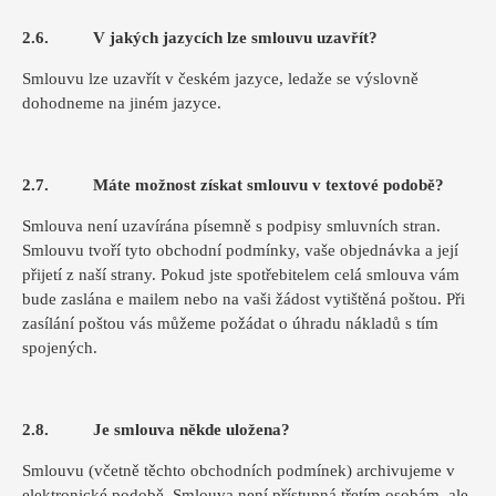
2.6. V jakých jazycích lze smlouvu uzavřít?
Smlouvu lze uzavřít v českém jazyce, ledaže se výslovně
dohodneme na jiném jazyce.
2.7. Máte možnost získat smlouvu v textové podobě?
Smlouva není uzavírána písemně s podpisy smluvních stran.
Smlouvu tvoří tyto obchodní podmínky, vaše objednávka a její
přijetí z naší strany. Pokud jste spotřebitelem celá smlouva vám
bude zaslána e mailem nebo na vaši žádost vytištěná poštou. Při
zasílání poštou vás můžeme požádat o úhradu nákladů s tím
spojených.
2.8. Je smlouva někde uložena?
Smlouvu (včetně těchto obchodních podmínek) archivujeme v
elektronické podobě. Smlouva není přístupná třetím osobám, ale