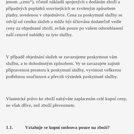
jenom „cenu“), včetně nákladů spojených s dodáním zboží a
případných poplatků souvisejících se zvoleným způsobem
platby, uvedenou v objednávce. Cena za poskytnuté služby se
odvíjí od ceníku služeb a může být účtována dodatečně vedle
ceny za objednané zboží, avšak pouze po vašem odsouhlasení
naší cenové nabídky za tyto služby.
V případě objednání služeb se zavazujeme poskytnout vám
službu, a to dohodnutým způsobem. Vy se zavazujete zajistit
připravenost prostoru k poskytnutí služby, vyvinout veškerou
potřebnou součinnost a převzít výsledek poskytnuté služby.
Vlastnické právo ke zboží nabýváte zaplacením celé kupní ceny,
ne však dříve, než zboží převezmete.
1.1. Vztahuje se kupní smlouva pouze na zboží?