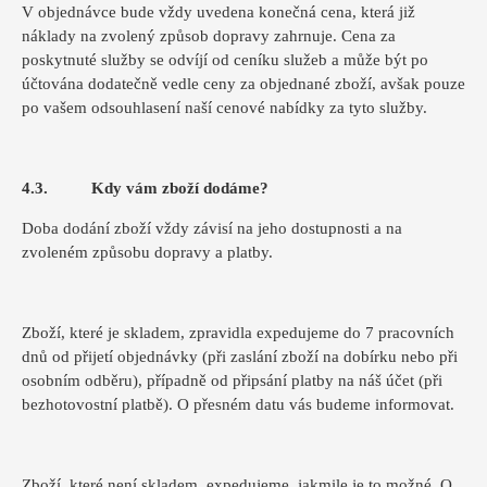
V objednávce bude vždy uvedena konečná cena, která již
náklady na zvolený způsob dopravy zahrnuje. Cena za
poskytnuté služby se odvíjí od ceníku služeb a může být po
účtována dodatečně vedle ceny za objednané zboží, avšak pouze
po vašem odsouhlasení naší cenové nabídky za tyto služby.
4.3. Kdy vám zboží dodáme?
Doba dodání zboží vždy závisí na jeho dostupnosti a na
zvoleném způsobu dopravy a platby.
Zboží, které je skladem, zpravidla expedujeme do 7 pracovních
dnů od přijetí objednávky (při zaslání zboží na dobírku nebo při
osobním odběru), případně od připsání platby na náš účet (při
bezhotovostní platbě). O přesném datu vás budeme informovat.
Zboží, které není skladem, expedujeme, jakmile je to možné. O