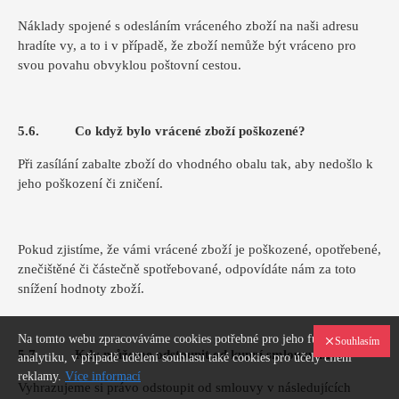
Náklady spojené s odesláním vráceného zboží na naši adresu
hradíte vy, a to i v případě, že zboží nemůže být vráceno pro
svou povahu obvyklou poštovní cestou.
5.6. Co když bylo vrácené zboží poškozené?
Při zasílání zabalte zboží do vhodného obalu tak, aby nedošlo k
jeho poškození či zničení.
Pokud zjistíme, že vámi vrácené zboží je poškozené, opotřebené,
znečištěné či částečně spotřebované, odpovídáte nám za toto
snížení hodnoty zboží.
Na tomto webu zpracováváme cookies potřebné pro jeho fungování a
Souhlasím
5.7. Kdy můžeme odstoupit od kupní smlouvy my?
analytiku, v případě udělení souhlasu také cookies pro účely cílení
reklamy.
Více informací
Vyhrazujeme si právo odstoupit od smlouvy v následujících