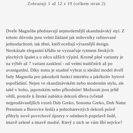
Zobrazuji 1 až 12 z 19 (celkem stran 2)
Dveře Magnólie představují nejmodernější skandinávský styl. Z
tohoto důvodu jsou velmi žádané jak milovníky rafinované
jednoduchosti, tak těmi, kteří oceňují výraznější design.
Neokázale elegantní křídlo se vyznačuje rytmem širokých
plochých špalet a o něco užších výplní. Kromě plné varianty je
na výběr až 7 variant zasklení - od velmi tradičních až po
avantgardní. Díky tomu je snadné vybrat si ideální model dveří
řady Magnolia pro jakoukoli funkci interiéru a jakékoliv bytové
uspořádání. Nejen ve skandinávském nebo moderním stylu, ale
také v boho, japonském nebo přírodním! Možnosti jsou ještě
větší, protože k široké nabídce dekorů dřeva (včetně
nejprodávanějších vzorů Dub Greko, Sonoma Greko, Dub Natur
Premium a Borovice šedá) a jednobarevných dekorů právě
přibyly nové povrchové úpravy v odstínech popelavě šedé,
tmavě zelené a tmavě modré. Který z nich se vám líbí nejvíce?