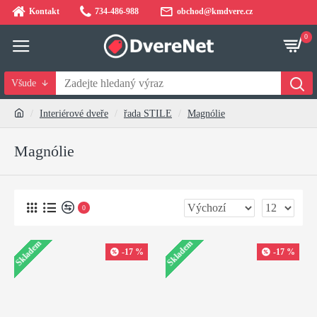
Kontakt
734-486-988
obchod@kmdvere.cz
0
Všude
Interiérové dveře
řada STILE
Magnólie
Magnólie
0
Skladem
Skladem
-17 %
-17 %