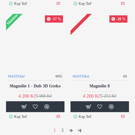
Kup Teď
Kup Teď
Skladem
-17 %
-20 %
MASTERsil
4892
MASTERsil
69
Magnólie 1 - Dub 3D Greko
Magnólie 8
4 200 Kč
4 200 Kč
5 060 Kč
5 251 Kč
Kup Teď
Kup Teď
1
2
>
>|