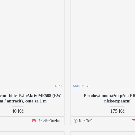
4921
MASTERsil
kenní fólie TwinAktiv ME508 (EW
Pistolová montážní pěna P
 / antracit), cena za 1 m
nízkoexpanzní
40 Kč
175 Kč
Položit Otázku
Kup Teď