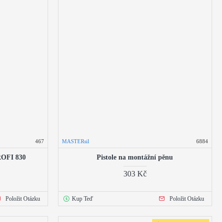
467
MASTERsil
6884
ROFI 830
Pistole na montážní pěnu
303 Kč
Položit Otázku
Kup Teď
Položit Otázku