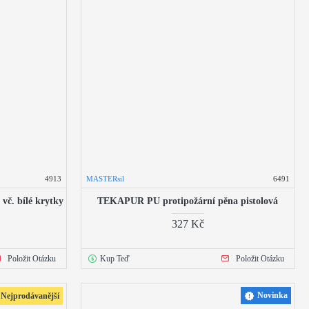
4913
MASTERsil
6491
vč. bílé krytky
TEKAPUR PU protipožární pěna pistolová
327 Kč
Položit Otázku
Kup Teď
Položit Otázku
Novinka
Nejprodávanější