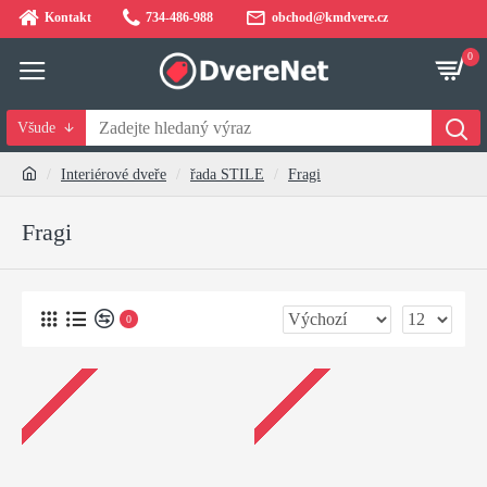
Kontakt
734-486-988
obchod@kmdvere.cz
0
Všude
Interiérové dveře
řada STILE
Fragi
Fragi
0