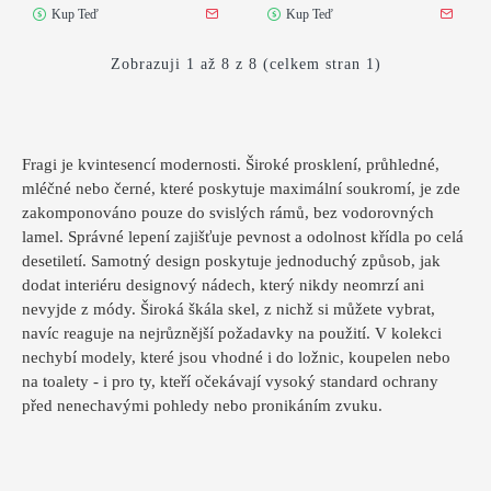
Kup Teď
Kup Teď
Zobrazuji 1 až 8 z 8 (celkem stran 1)
Fragi je kvintesencí modernosti. Široké prosklení, průhledné,
mléčné nebo černé, které poskytuje maximální soukromí, je zde
zakomponováno pouze do svislých rámů, bez vodorovných
lamel. Správné lepení zajišťuje pevnost a odolnost křídla po celá
desetiletí. Samotný design poskytuje jednoduchý způsob, jak
dodat interiéru designový nádech, který nikdy neomrzí ani
nevyjde z módy. Široká škála skel, z nichž si můžete vybrat,
navíc reaguje na nejrůznější požadavky na použití. V kolekci
nechybí modely, které jsou vhodné i do ložnic, koupelen nebo
na toalety - i pro ty, kteří očekávají vysoký standard ochrany
před nenechavými pohledy nebo pronikáním zvuku.