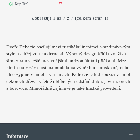
Kup Teď
Zobrazuji 1 až 7 z 7 (celkem stran 1)
Dveře Debecie oscilují mezi rustikální inspirací skandinávským
stylem a hřejivou moderností. Výrazný design křídla využívá
široký rám s ještě masivnějšími horizontálními příčkami. Mezi
nimi jsou v závislosti na modelu na výběr buď prosklené, nebo
plné výplně v mnoha variantách. Kolekce je k dispozici v mnoha
dekorech dřeva, včetně oblíbených odstínů dubu, javoru, ořechu
a borovice. Mimořádně zajímavé je také hladké provedení.
Informace