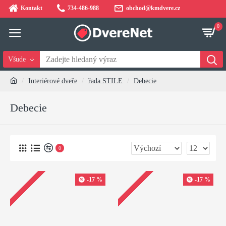
Kontakt
734-486-988
obchod@kmdvere.cz
0
Všude
Interiérové dveře
řada STILE
Debecie
Debecie
0
-17 %
-17 %