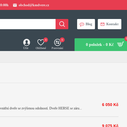
20:00h
obchod@kmdvere.cz
Blog
Kontakt
0
0
0 položek - 0 Kč
Účet
Oblíbené
Porovnání
6 050 Kč
í dveře se zvýšenou odolností. Dveře HERSE se záru...
9 075 Kč