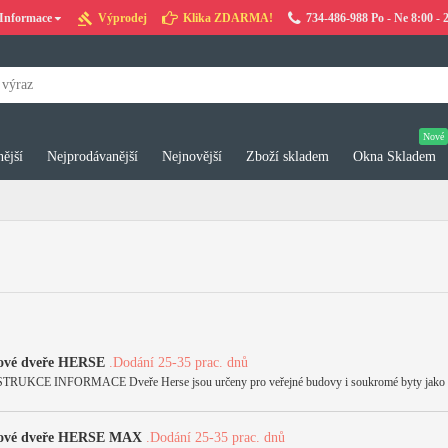
Informace
Výprodej
Klika ZDARMA!
734-486-988 Po - Ne 8:00 - 
Nové
ější
Nejprodávanější
Nejnovější
Zboží skladem
Okna Skladem
dové dveře HERSE
.Dodání 25-35 prac. dnů
E INFORMACE Dveře Herse jsou určeny pro veřejné budovy i soukromé byty jako vnitřn
dové dveře HERSE MAX
.Dodání 25-35 prac. dnů