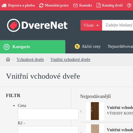
Doprava a platba
Montážní práce
Kontakt
Katalog dveří
Všude
Akční ceny
Nejnavštěvovan
Kategorie
Vchodové dveře
Vnitřní vchodové dveře
Vnitřní vchodové dveře
FILTR
Nejprodávanější
Cena
Vnitřní vcho
1.
VÝHODY KONSTRUKC
Kč -
Vnitřní vcho