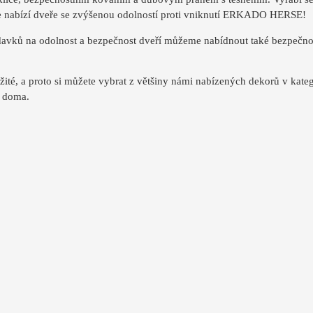
še nabízí dveře se zvýšenou odolností proti vniknutí ERKADO HERSE!
davků na odolnost a bezpečnost dveří můžeme nabídnout také bezpečnost
ežité, a proto si můžete vybrat z většiny námi nabízených dekorů v 
s doma.