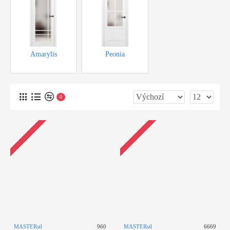
Amarylis
Peonia
Novinka
Novinka
0
MASTERsil
960
MASTERsil
6669