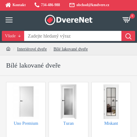
Kontakt
734-486-988
obchod@kmdvere.cz
0
Všude
Interiérové dveře
Bílé lakované dveře
Bílé lakované dveře
Uno Premium
Turan
Miskant