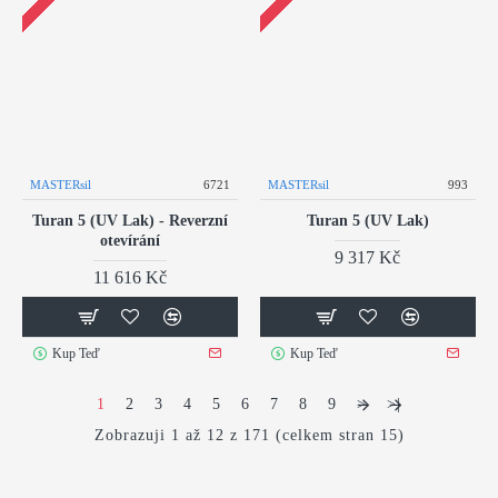
MASTERsil
6721
MASTERsil
993
Turan 5 (UV Lak) - Reverzní
Turan 5 (UV Lak)
otevírání
9 317 Kč
11 616 Kč
Kup Teď
Kup Teď
1
2
3
4
5
6
7
8
9
>
>|
Zobrazuji 1 až 12 z 171 (celkem stran 15)