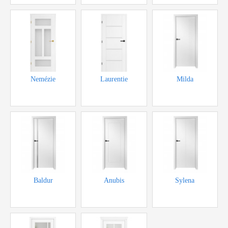
Nemézie
Laurentie
Milda
Baldur
Anubis
Sylena