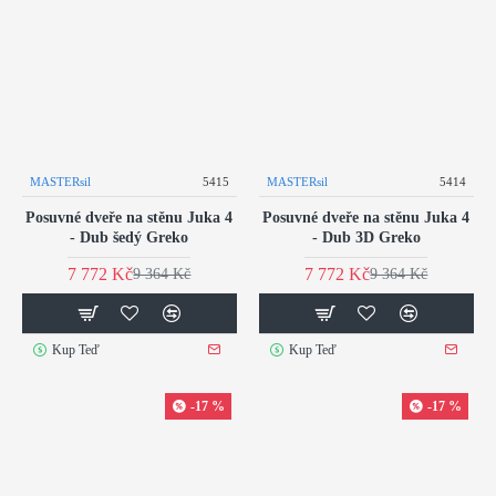
MASTERsil
5415
MASTERsil
5414
Posuvné dveře na stěnu Juka 4
Posuvné dveře na stěnu Juka 4
- Dub šedý Greko
- Dub 3D Greko
7 772 Kč
7 772 Kč
9 364 Kč
9 364 Kč
Kup Teď
Kup Teď
-17 %
-17 %