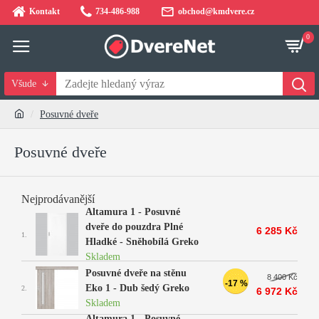
Kontakt
734-486-988
obchod@kmdvere.cz
0
Všude
Posuvné dveře
Posuvné dveře
Nejprodávanější
Altamura 1 - Posuvné
dveře do pouzdra Plné
6 285 Kč
1.
Hladké - Sněhobílá Greko
Skladem
Posuvné dveře na stěnu
8 400 Kč
-17 %
Eko 1 - Dub šedý Greko
2.
6 972 Kč
Skladem
Altamura 1 - Posuvné