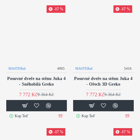
-17 %
-17 %
MASTERsil
4905
MASTERsil
5416
Posuvné dveře na stěnu Juka 4
Posuvné dveře na stěnu Juka 4
- Sněhobílá Greko
- Ořech 3D Greko
7 772 Kč
7 772 Kč
9 364 Kč
9 364 Kč
Kup Teď
Kup Teď
-17 %
-17 %