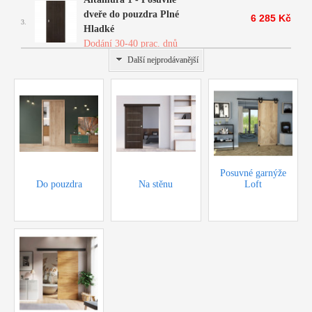
dveře do pouzdra Plné
6 285 Kč
3.
Hladké
Dodání 30-40 prac. dnů
Další nejprodávanější
Posuvné garnýže
Do pouzdra
Na stěnu
Loft