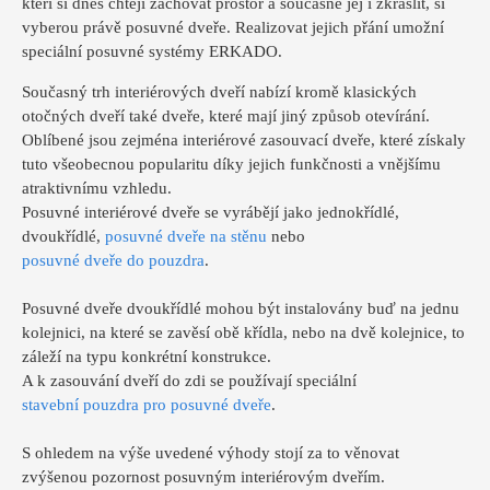
kteří si dnes chtějí zachovat prostor a současně jej i zkrášlit, si
vyberou právě posuvné dveře. Realizovat jejich přání umožní
speciální posuvné systémy ERKADO.
Současný trh interiérových dveří nabízí kromě klasických
otočných dveří také dveře, které mají jiný způsob otevírání.
Oblíbené jsou zejména interiérové zasouvací dveře, které získaly
tuto všeobecnou popularitu díky jejich funkčnosti a vnějšímu
atraktivnímu vzhledu.
Posuvné interiérové dveře se vyrábějí jako jednokřídlé,
dvoukřídlé,
posuvné dveře na stěnu
nebo
posuvné dveře do pouzdra
.
Posuvné dveře dvoukřídlé mohou být instalovány buď na jednu
kolejnici, na které se zavěsí obě křídla, nebo na dvě kolejnice, to
záleží na typu konkrétní konstrukce.
A k zasouvání dveří do zdi se používají speciální
stavební pouzdra pro posuvné dveře
.
S ohledem na výše uvedené výhody stojí za to věnovat
zvýšenou pozornost posuvným interiérovým dveřím.