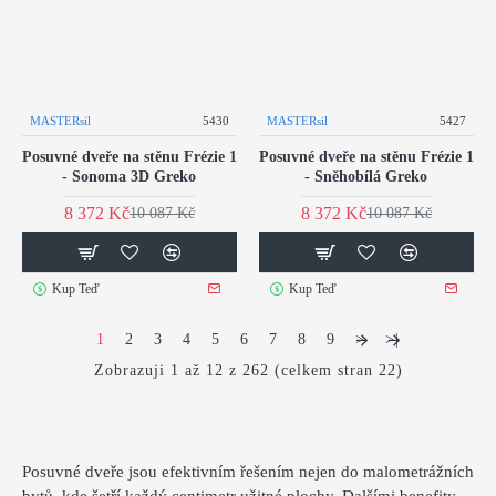
MASTERsil
5430
MASTERsil
5427
Posuvné dveře na stěnu Frézie 1
Posuvné dveře na stěnu Frézie 1
- Sonoma 3D Greko
- Sněhobílá Greko
8 372 Kč
8 372 Kč
10 087 Kč
10 087 Kč
Kup Teď
Kup Teď
1
2
3
4
5
6
7
8
9
>
>|
Zobrazuji 1 až 12 z 262 (celkem stran 22)
Posuvné dveře jsou efektivním řešením nejen do malometrážních
bytů, kde šetří každý centimetr užitné plochy. Dalšími benefity