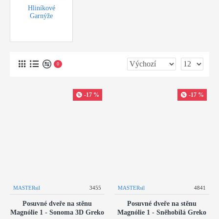
Hliníkové
Garnýže
0
-17 %
-17 %
MASTERsil
3455
MASTERsil
4841
Posuvné dveře na stěnu
Posuvné dveře na stěnu
Magnólie 1 - Sonoma 3D Greko
Magnólie 1 - Sněhobílá Greko