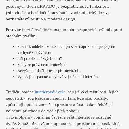
posuvných dveří ERKADO je bezproblémová funkčnost,
jednoduché a bezhlučné otevírání a zavírání, tichý doraz,
bezbariérový přístup a moderní design.
Posuvné interiérové dveře mají mnoho nesporných výhod oproti
otočným dveřím:
Slouží k oddělení sousedních prostor, například u propojené
kuchyně s obývákem.
řeší problém "úzkých míst".
Samy se průvanem neotevřou.
Nevyžadují další prostor při otevírání.
Vypadají elegantně a stylově v jakémkoli interiéru.
Tradiční otočné
interiérové dveře
jsou již věcí minulosti. Jejich
nedostatky jsou každému zřejmé. Tam, kde jsou použity,
způsobují optické zmenšení prostoru a často také překážejí
volnému průchodu do vedlejších pokojů.
Tyto problémy pomáhají úspěšně řešit interiérové posuvné
dveře. Slouží především k optimalizaci prostoru místnosti. Lidé,