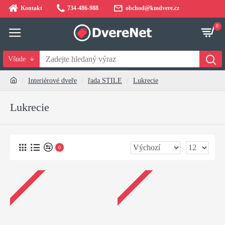
Kontakt
734-486-988
obchod@kmdvere.cz
0
Všude
Interiérové dveře
řada STILE
Lukrecie
Lukrecie
0