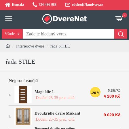
Kontakt
734-486-988
obchod@kmdvere.cz
0
Všude
Interiérové dveře
řada STILE
řada STILE
Nejprodávanější
5 251 Kč
Magnólie 1
-20 %
1.
4 200 Kč
.Dodání 25-35 prac. dnů
Dvoukřídlé dveře Miskant
9 620 Kč
2.
.Dodání 25-35 prac. dnů
Posuvné dveře na stěnu