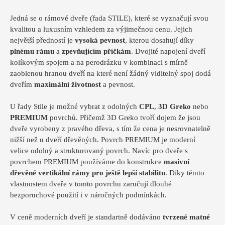
Jedná se o rámové dveře (řada STILE), které se vyznačují svou
kvalitou a luxusním vzhledem za výjimečnou cenu. Jejich
největší předností je
vysoká pevnost
, kterou dosahují díky
plnému rámu
a
zpevňujícím příčkám
. Dvojité napojení dveří
kolíkovým spojem a na perodrázku v kombinaci s mírně
zaoblenou hranou dveří na které není žádný viditelný spoj dodá
dveřím
maximální životnost
a pevnost.
U řady Stile je možné vybrat z odolných
CPL
,
3D Greko
nebo
PREMIUM
povrchů. Přičemž 3D Greko tvoří dojem že jsou
dveře vyrobeny z pravého dřeva, s tím že cena je nesrovnatelně
nižší než u dveří dřevěných. Povrch PREMIUM je moderní
velice odolný a strukturovaný povrch. Navíc pro dveře s
povrchem PREMIUM používáme do konstrukce
masivní
dřevěné vertikální rámy pro ještě lepší stabilitu
. Díky těmto
vlastnostem dveře v tomto povrchu zaručují dlouhé
bezporuchové použití i v náročných podmínkách.
V ceně moderních dveří je standartně dodáváno
tvrzené matné