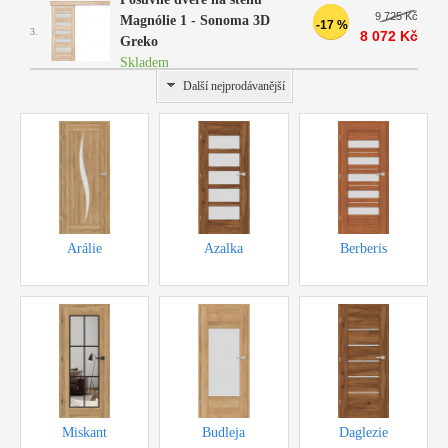
9 725 Kč
Magnólie 1 - Sonoma 3D
-17 %
3.
8 072 Kč
Greko
Skladem
Další nejprodávanější
Arálie
Azalka
Berberis
cena od 5500,-Kč
cena od 4000,-Kč
cena od 4800,-Kč
Miskant
Budleja
Daglezie