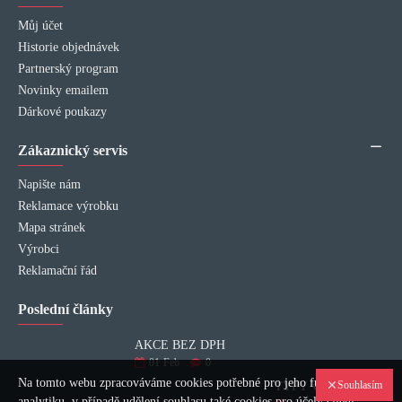
Můj účet
Historie objednávek
Partnerský program
Novinky emailem
Dárkové poukazy
Zákaznický servis
Napište nám
Reklamace výrobku
Mapa stránek
Výrobci
Reklamační řád
Poslední články
AKCE BEZ DPH
01
Feb
0
Na tomto webu zpracováváme cookies potřebné pro jeho fungování a
Souhlasím
TYPY VÝPLNÍ INTERIÉROVÝCH DVEŘÍ
analytiku, v případě udělení souhlasu také cookies pro účely cílení