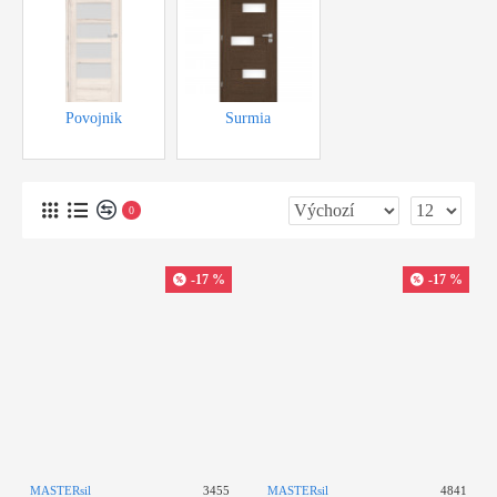
Povojnik
Surmia
cena od 4600,-Kč
cena od 5100,-Kč
0
-17 %
-17 %
MASTERsil
3455
MASTERsil
4841