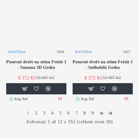
MASTERsil
5430
MASTERsil
5427
Posuvné dveře na stěnu Frézie 1
Posuvné dveře na stěnu Frézie 1
- Sonoma 3D Greko
- Sněhobílá Greko
8 372 Kč
8 372 Kč
10 087 Kč
10 087 Kč
Kup Teď
Kup Teď
1
2
3
4
5
6
7
8
9
>
>|
Zobrazuji 1 až 12 z 352 (celkem stran 30)