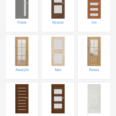
Frézie
Hyacint
Iris
Akce bez DPH
cena od 4100,-Kč
cena od 4100,-Kč
Amarylis
Juka
Peonia
Novinka
Akce bez DPH
Novinka