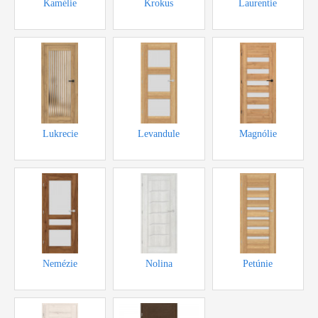
Kamélie
Krokus
Laurentie
cena od 4500,-Kč
cena od 4300,-Kč
cena od 4800,-Kč
Lukrecie
Levandule
Magnólie
Novinka
Akce bez DPH
Akce bez DPH
Nemézie
Nolina
Petúnie
cena od 4500,-Kč
cena od 5500,-Kč
cena od 4400,-Kč