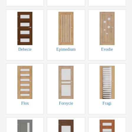
cena od 5200,-Kč
cena od 5100,-Kč
Akce bez DPH
Debecie
Epimedium
Evodie
Akce bez DPH
cena od 4400,-Kč
cena od 5500,-Kč
Flox
Forsycie
Fragi
cena od 5000,-Kč
Akce bez DPH
cena od 5300,-Kč