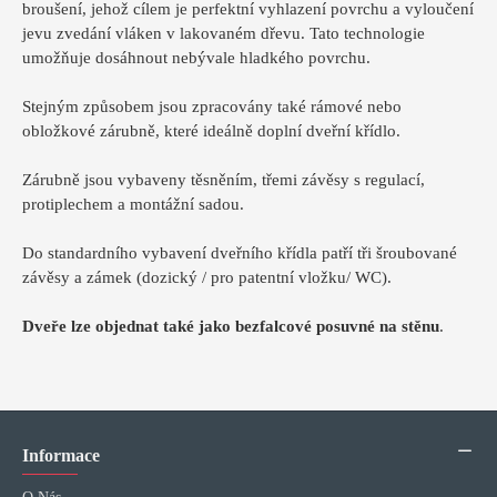
broušení, jehož cílem je perfektní vyhlazení povrchu a vyloučení
jevu zvedání vláken v lakovaném dřevu. Tato technologie
umožňuje dosáhnout nebývale hladkého povrchu.
Stejným způsobem jsou zpracovány také rámové nebo
obložkové zárubně, které ideálně doplní dveřní křídlo.
Zárubně jsou vybaveny těsněním, třemi závěsy s regulací,
protiplechem a montážní sadou.
Do standardního vybavení dveřního křídla patří tři šroubované
závěsy a zámek (dozický / pro patentní vložku/ WC).
Dveře lze objednat také jako bezfalcové posuvné na stěnu
.
Informace