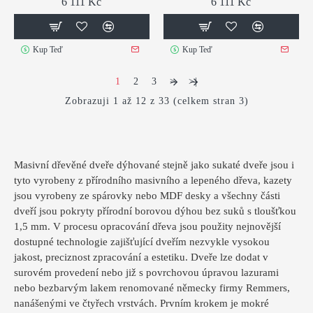
6 111 Kč
6 111 Kč
Kup Teď
Kup Teď
1
2
3
>
>|
Zobrazuji 1 až 12 z 33 (celkem stran 3)
Masivní dřevěné dveře dýhované stejně jako sukaté dveře jsou i
tyto vyrobeny z přírodního masivního a lepeného dřeva, kazety
jsou vyrobeny ze spárovky nebo MDF desky a všechny části
dveří jsou pokryty přírodní borovou dýhou bez suků s tloušťkou
1,5 mm. V procesu opracování dřeva jsou použity nejnovější
dostupné technologie zajišťující dveřím nezvykle vysokou
jakost, preciznost zpracování a estetiku. Dveře lze dodat v
surovém provedení nebo již s povrchovou úpravou lazurami
nebo bezbarvým lakem renomované německy firmy Remmers,
nanášenými ve čtyřech vrstvách. Prvním krokem je mokré