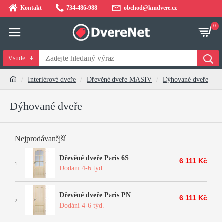
Kontakt
734-486-988
obchod@kmdvere.cz
0
Všude
Interiérové dveře
Dřevěné dveře MASIV
Dýhované dveře
Dýhované dveře
Nejprodávanější
Dřevěné dveře Paris 6S
6 111 Kč
1.
Dodání 4-6 týd.
Dřevěné dveře Paris PN
6 111 Kč
2.
Dodání 4-6 týd.