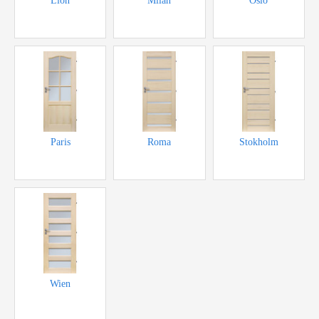
Lion
Milan
Oslo
Paris
Roma
Stokholm
Wien