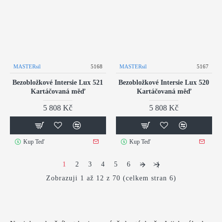
MASTERsil
5168
MASTERsil
5167
Bezobložkové Intersie Lux 521
Bezobložkové Intersie Lux 520
Kartáčovaná měď
Kartáčovaná měď
5 808 Kč
5 808 Kč
Kup Teď
Kup Teď
1
2
3
4
5
6
>
>|
Zobrazuji 1 až 12 z 70 (celkem stran 6)