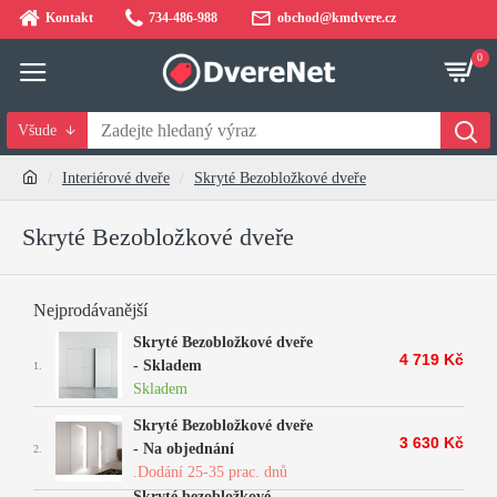
Kontakt
734-486-988
obchod@kmdvere.cz
0
Všude
Interiérové dveře
Skryté Bezobložkové dveře
Skryté Bezobložkové dveře
Nejprodávanější
Skryté Bezobložkové dveře
4 719 Kč
- Skladem
1.
Skladem
Skryté Bezobložkové dveře
3 630 Kč
- Na objednání
2.
.Dodání 25-35 prac. dnů
Skryté bezobložkové