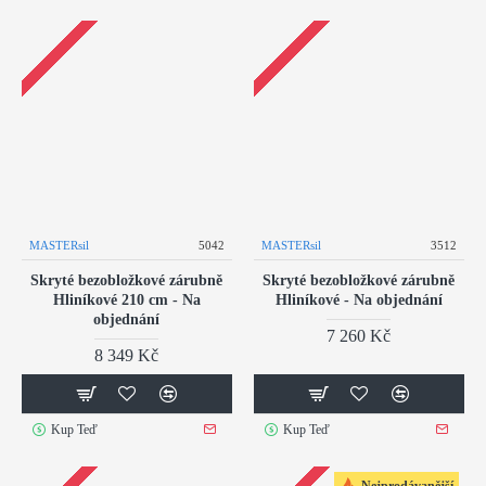
MASTERsil
5042
MASTERsil
3512
Skryté bezobložkové zárubně
Skryté bezobložkové zárubně
Hliníkové 210 cm - Na
Hliníkové - Na objednání
objednání
7 260 Kč
8 349 Kč
Kup Teď
Kup Teď
Nejprodávanější