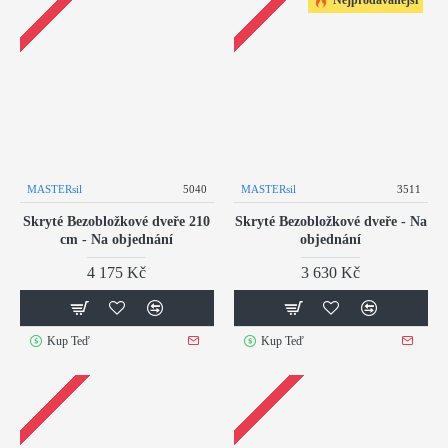
MASTERsil
5040
MASTERsil
3511
Skryté Bezobložkové dveře 210
Skryté Bezobložkové dveře - Na
cm - Na objednání
objednání
4 175 Kč
3 630 Kč
Kup Teď
Kup Teď