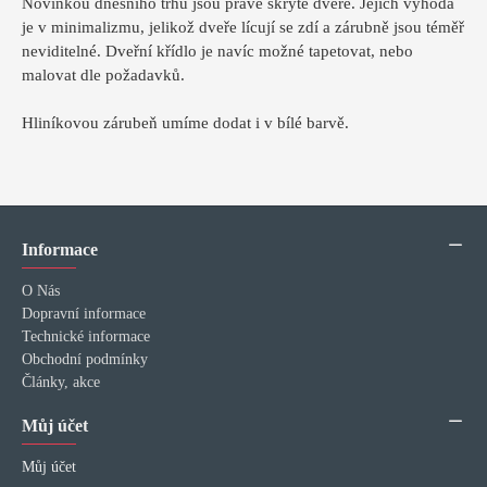
Novinkou dnešního trhu jsou právě skryté dveře. Jejich výhoda
je v minimalizmu, jelikož dveře lícují se zdí a zárubně jsou téměř
neviditelné. Dveřní křídlo je navíc možné tapetovat, nebo
malovat dle požadavků.
Hliníkovou zárubeň umíme dodat i v bílé barvě.
Informace
O Nás
Dopravní informace
Technické informace
Obchodní podmínky
Články, akce
Můj účet
Můj účet