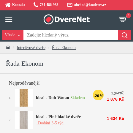
Kontakt
734-486-988
obchod@kmdvere.cz
0
Všude
Interiérové dveře
Řada Ekonom
Řada Ekonom
Nejprodávanější
2 344 Kč
-20 %
Ideal - Dub Wotan
Skladem
1.
1 876 Kč
Ideal - Plné hladké dveře
1 634 Kč
2.
..Dodání 3-5 týd.