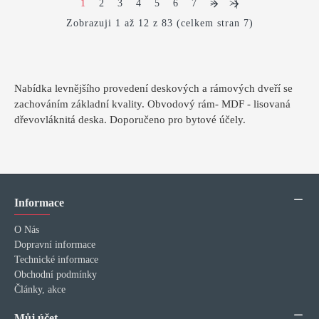
1
2
3
4
5
6
7
>
>|
Zobrazuji 1 až 12 z 83 (celkem stran 7)
Nabídka levnějšího provedení deskových a rámových dveří se
zachováním základní kvality. Obvodový rám- MDF - lisovaná
dřevovláknitá deska. Doporučeno pro bytové účely.
Informace
O Nás
Dopravní informace
Technické informace
Obchodní podmínky
Články, akce
Můj účet