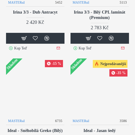
MASTERsil
5452
MASTERsil
5113
Irina 3/3 - Dub Antracyt
Irina 3/3 - Bilý CPL laminát
(Premium)
2 420 Kč
2 783 Kč
Kup Teď
Kup Teď
Skladem
Skladem
-15 %
Nejprodávanější
-35 %
MASTERsil
6735
MASTERsil
3586
Ideal - Sněhobilá Greko (Bílý)
Ideal - Jasan šedý