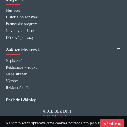
Můj účet
Historie objednávek
Partnerský program
Novinky emailem
Dárkové poukazy
Zákaznický servis
Napište nám
Reklamace výrobku
Mapa stránek
Výrobci
Reklamační řád
Poslední články
AKCE BEZ DPH
01
Feb
0
Na tomto webu zpracováváme cookies potřebné pro jeho fungování a
Souhlasím
TYPY VÝPLNÍ INTERIÉROVÝCH DVEŘÍ