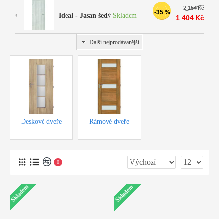
2 154 Kč
-35 %
Ideal - Jasan šedý
Skladem
3.
1 404 Kč
Další nejprodávanější
Deskové dveře
Rámové dveře
cena od 950,-Kč
cena od 3100,-Kč
0
Skladem
Skladem