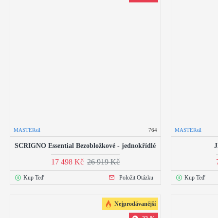
MASTERsil
764
MASTERsil
SCRIGNO Essential Bezobložkové - jednokřídlé
J
17 498 Kč
26 919 Kč
Kup Teď
Položit Otázku
Kup Teď
Nejprodávanější