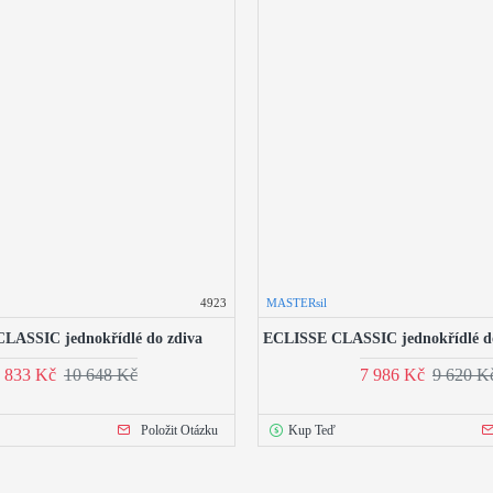
4923
MASTERsil
LASSIC jednokřídlé do zdiva
ECLISSE CLASSIC jednokřídlé d
 833 Kč
10 648 Kč
7 986 Kč
9 620 K
Položit Otázku
Kup Teď