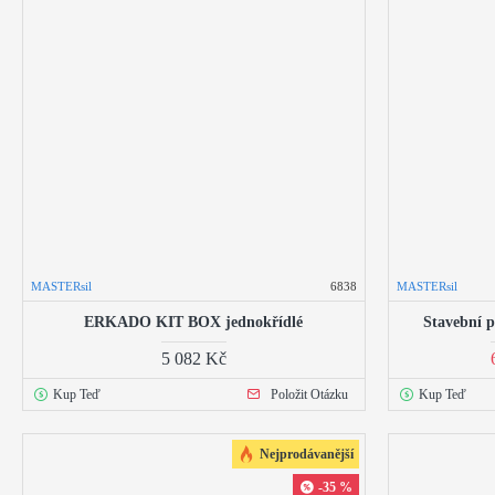
MASTERsil
6838
MASTERsil
ERKADO KIT BOX jednokřídlé
Stavební 
5 082 Kč
Kup Teď
Položit Otázku
Kup Teď
Nejprodávanější
-35 %