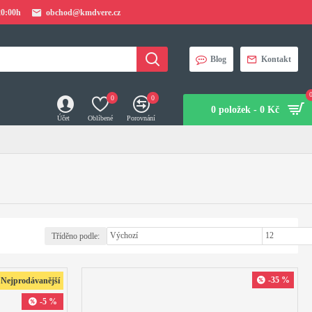
20:00h
obchod@kmdvere.cz
Blog
Kontakt
0
0
0 položek - 0 Kč
Účet
Oblíbené
Porovnání
Tříděno podle:
Zobrazit:
-35 %
Nejprodávanější
-5 %