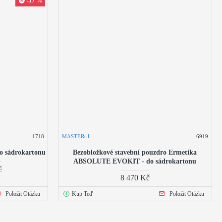
-17 %
1718
MASTERsil
6919
o sádrokartonu
Bezobložkové stavební pouzdro Ermetika
ABSOLUTE EVOKIT - do sádrokartonu
č
8 470 Kč
Položit Otázku
Kup Teď
Položit Otázku