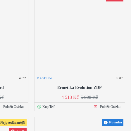
4932
MASTERsil
6587
rd
Ermetika Evolution ZDP
Kč
4 513 Kč
5 808 Kč
Položit Otázku
Kup Teď
Položit Otázku
Novinka
Nejprodávanější