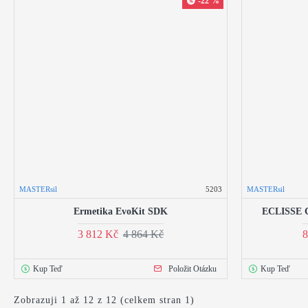
-22 %
MASTERsil
5203
MASTERsil
Ermetika EvoKit SDK
ECLISSE C
3 812 Kč
4 864 Kč
8
Kup Teď
Položit Otázku
Kup Teď
Zobrazuji 1 až 12 z 12 (celkem stran 1)