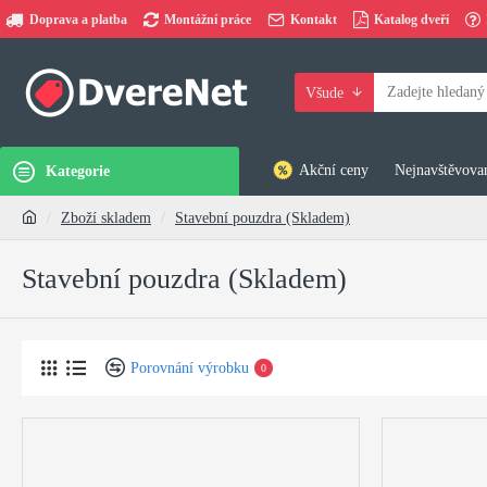
Doprava a platba
Montážní práce
Kontakt
Katalog dveří
Všude
Akční ceny
Nejnavštěvovan
Kategorie
Zboží skladem
Stavební pouzdra (Skladem)
Stavební pouzdra (Skladem)
Porovnání výrobku
0