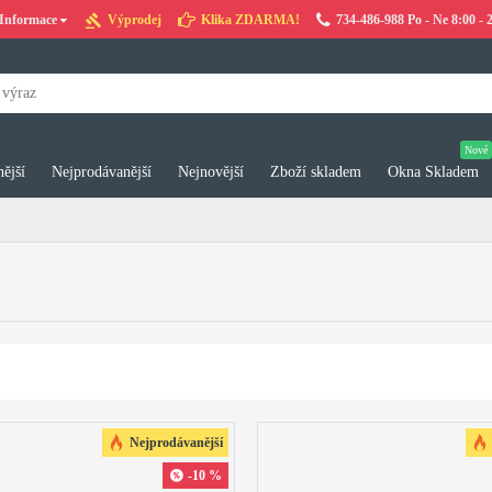
Informace
Výprodej
Klika ZDARMA!
734-486-988 Po - Ne 8:00 - 
Nové
ější
Nejprodávanější
Nejnovější
Zboží skladem
Okna Skladem
Nejprodávanější
-10 %