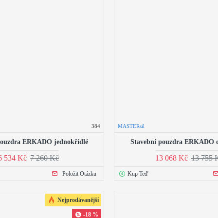
384
MASTERsil
pouzdra ERKADO jednokřídlé
Stavební pouzdra ERKADO d
6 534 Kč
7 260 Kč
13 068 Kč
13 755 
Položit Otázku
Kup Teď
Nejprodávanější
-18 %