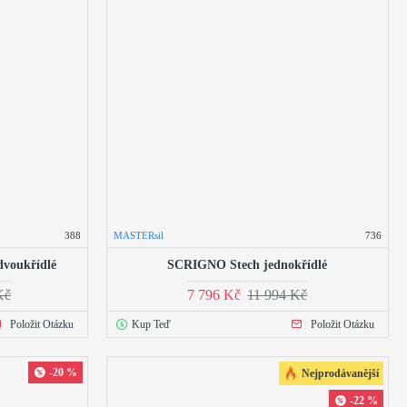
388
MASTERsil
736
voukřídlé
SCRIGNO Stech jednokřídlé
Kč
7 796 Kč
11 994 Kč
Položit Otázku
Kup Teď
Položit Otázku
-20 %
Nejprodávanější
-22 %