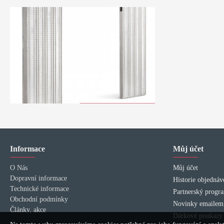
Informace
Můj účet
O Nás
Můj účet
Dopravní informace
Historie objednáv
Technické informace
Partnerský progr
Obchodní podmínky
Novinky emailem
Články, akce
Dárkové poukazy