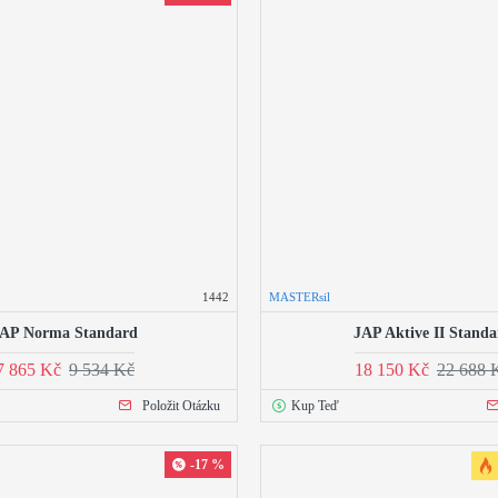
1442
MASTERsil
AP Norma Standard
JAP Aktive II Standa
7 865 Kč
9 534 Kč
18 150 Kč
22 688 
Položit Otázku
Kup Teď
-17 %