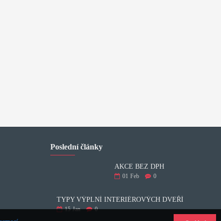
Poslední články
AKCE BEZ DPH
01
Feb
0
TYPY VÝPLNÍ INTERIÉROVÝCH DVEŘÍ
15
Jan
0