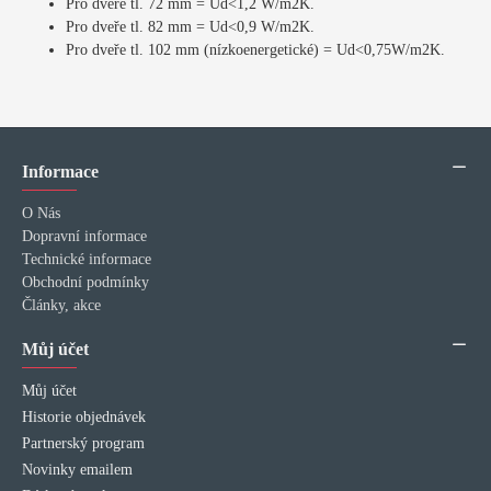
Pro dveře tl. 72 mm = Ud<1,2 W/m2K.
Pro dveře tl. 82 mm = Ud<0,9 W/m2K.
Pro dveře tl. 102 mm (nízkoenergetické) = Ud<0,75W/m2K.
Informace
O Nás
Dopravní informace
Technické informace
Obchodní podmínky
Články, akce
Můj účet
Můj účet
Historie objednávek
Partnerský program
Novinky emailem