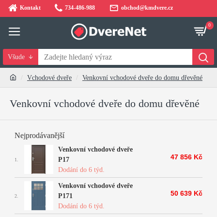
Kontakt
734-486-988
obchod@kmdvere.cz
0
Všude
Vchodové dveře
Venkovní vchodové dveře do domu dřevěné
Venkovní vchodové dveře do domu dřevěné
Nejprodávanější
Venkovní vchodové dveře
47 856 Kč
P17
1.
Dodání do 6 týd.
Venkovní vchodové dveře
50 639 Kč
P171
2.
Dodání do 6 týd.