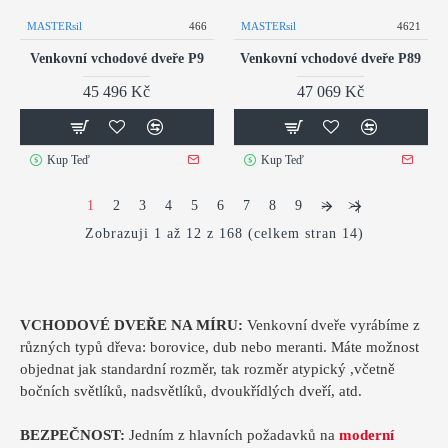
MASTERsil
466
MASTERsil
4621
Venkovní vchodové dveře P9
Venkovní vchodové dveře P89
45 496 Kč
47 069 Kč
Kup Teď
Kup Teď
1
2
3
4
5
6
7
8
9
>
>|
Zobrazuji 1 až 12 z 168 (celkem stran 14)
VCHODOVÉ DVEŘE NA MÍRU:
Venkovní dveře vyrábíme z
různých typů dřeva: borovice, dub nebo meranti. Máte možnost
objednat jak standardní rozměr, tak rozměr atypický ,včetně
bočních světlíků, nadsvětlíků, dvoukřídlých dveří, atd.
BEZPEČNOST:
Jedním z hlavních požadavků na
moderní