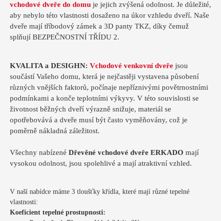
vchodové dveře do domu
je jejich zvýšená odolnost. Je důležité,
aby nebylo této vlastnosti dosaženo na úkor vzhledu dveří. Naše
dveře mají tříbodový zámek a 3D panty TKZ, díky čemuž
splňují BEZPEČNOSTNÍ TŘÍDU 2.
KVALITA a DESIGHN:
Vchodové venkovní dveře
jsou
součástí Vašeho domu, která je nejčastěji vystavena působení
různých vnějších faktorů, počínaje nepříznivými povětrnostními
podmínkami a konče teplotními výkyvy. V této souvislosti se
životnost běžných dveří výrazně snižuje, materiál se
opotřebovává a dveře musí být často vyměňovány, což je
poměrně nákladná záležitost.
Všechny nabízené
Dřevěné vchodové dveře ERKADO
mají
vysokou odolnost, jsou spolehlivé a mají atraktivní vzhled.
V naší nabídce máme 3 tloušťky křídla, které mají různé tepelné
vlastnosti:
Koeficient tepelné prostupnosti: