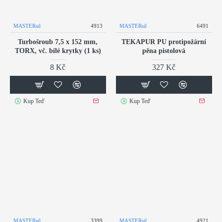
MASTERsil
4913
MASTERsil
6491
Turbošroub 7,5 x 152 mm,
TEKAPUR PU protipožární
TORX, vč. bílé krytky (1 ks)
pěna pistolová
8 Kč
327 Kč
Kup Teď
Kup Teď
MASTERsil
3399
MASTERsil
4921