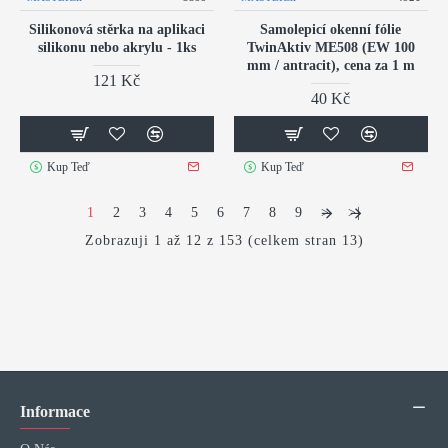
Silikonová stěrka na aplikaci
Samolepicí okenní fólie
silikonu nebo akrylu - 1ks
TwinAktiv ME508 (EW 100
mm / antracit), cena za 1 m
121 Kč
40 Kč
Kup Teď
Kup Teď
1
2
3
4
5
6
7
8
9
>
>|
Zobrazuji 1 až 12 z 153 (celkem stran 13)
Informace