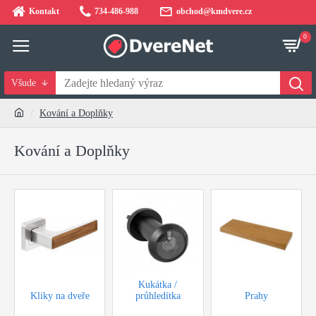
Kontakt
734-486-988
obchod@kmdvere.cz
0
Všude
Kování a Doplňky
Kování a Doplňky
Kukátka /
Kliky na dveře
průhledítka
Prahy