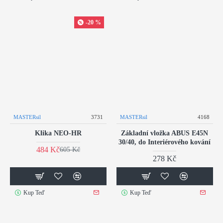
-20 %
MASTERsil
3731
MASTERsil
4168
Klika NEO-HR
Základní vložka ABUS E45N
30/40, do Interiérového kování
484 Kč
605 Kč
278 Kč
Kup Teď
Kup Teď