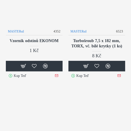
MASTERsil
4352
MASTERsil
6523
Vzorník odstínů EKONOM
Turbošroub 7,5 x 182 mm,
TORX, vč. bílé krytky (1 ks)
1 Kč
8 Kč
Kup Teď
Kup Teď