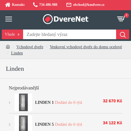
Kontakt
734-486-988
obchod@kmdvere.cz
0
Všude
Vchodové dveře
Venkovní vchodové dveře do domu ocelové
Linden
Linden
Nejprodávanější
32 670 Kč
LINDEN 1
Dodání do 6 týd.
1.
34 122 Kč
LINDEN 5
Dodání do 6 týd.
2.