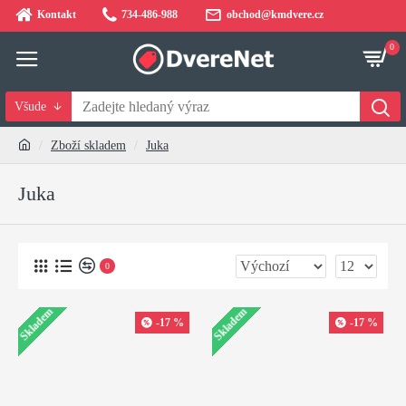
Kontakt
734-486-988
obchod@kmdvere.cz
0
Všude
Zboží skladem
Juka
Juka
0
Skladem
Skladem
-17 %
-17 %