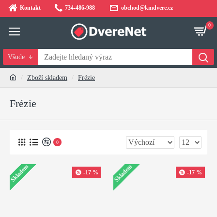
Kontakt
734-486-988
obchod@kmdvere.cz
0
Všude
Zboží skladem
Frézie
Frézie
0
Skladem
Skladem
-17 %
-17 %