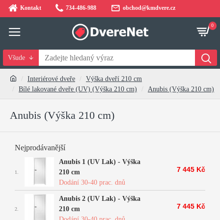
Kontakt
734-486-988
obchod@kmdvere.cz
0
Všude
Interiérové dveře
Výška dveří 210 cm
Bílé lakované dveře (UV) (Výška 210 cm)
Anubis (Výška 210 cm)
Anubis (Výška 210 cm)
Nejprodávanější
Anubis 1 (UV Lak) - Výška
7 445 Kč
210 cm
1.
Dodání 30-40 prac. dnů
Anubis 2 (UV Lak) - Výška
7 445 Kč
210 cm
2.
Dodání 30-40 prac. dnů