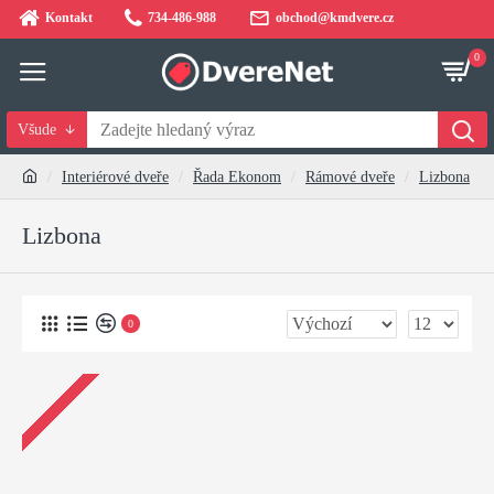
Kontakt
734-486-988
obchod@kmdvere.cz
0
Všude
Interiérové dveře
Řada Ekonom
Rámové dveře
Lizbona
Lizbona
0