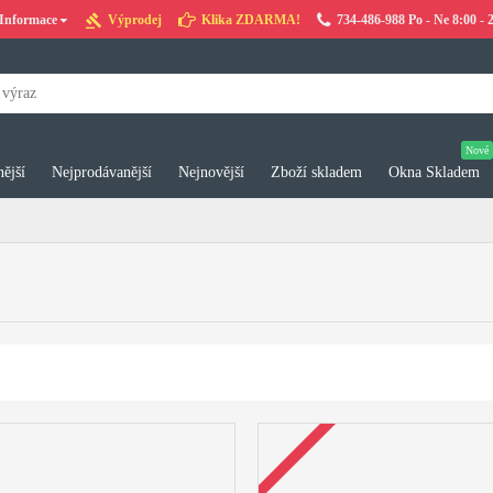
Informace
Výprodej
Klika ZDARMA!
734-486-988 Po - Ne 8:00 - 
Nové
ější
Nejprodávanější
Nejnovější
Zboží skladem
Okna Skladem