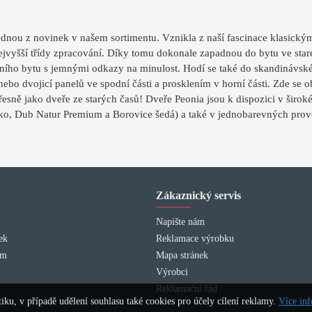
ednou z novinek v našem sortimentu. Vznikla z naší fascinace klasickým
nejvyšší třídy zpracování. Díky tomu dokonale zapadnou do bytu ve star
ho bytu s jemnými odkazy na minulost. Hodí se také do skandinávskéh
bo dvojicí panelů ve spodní části a prosklením v horní části. Zde se o
Přesně jako dveře ze starých časů! Dveře Peonia jsou k dispozici v šir
, Dub Natur Premium a Borovice šedá) a také v jednobarevných prove
Zákaznický servis
Napište nám
ek
Reklamace výrobku
am
Mapa stránek
Výrobci
Reklamační řád
ku, v případě udělení souhlasu také cookies pro účely cílení reklamy.
Více in