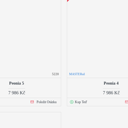
5220
MASTERsil
Peonia 5
Peonia 4
7 986 Kč
7 986 Kč
Položit Otázku
Kup Teď