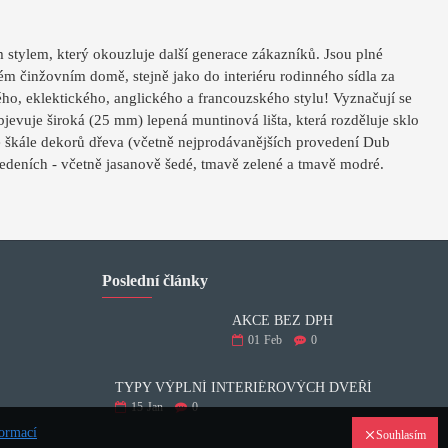
 stylem, který okouzluje další generace zákazníků. Jsou plné
ém činžovním domě, stejně jako do interiéru rodinného sídla za
o, eklektického, anglického a francouzského stylu! Vyznačují se
bjevuje široká (25 mm) lepená muntinová lišta, která rozděluje sklo
oké škále dekorů dřeva (včetně nejprodávanějších provedení Dub
deních - včetně jasanově šedé, tmavě zelené a tmavě modré.
Poslední články
AKCE BEZ DPH
01
Feb
0
TYPY VÝPLNÍ INTERIÉROVÝCH DVEŘÍ
15
Jan
0
formací
Souhlasím