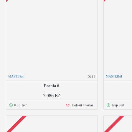
MASTERsil
5221
MASTERsil
Peonia 6
7 986 Kč
Kup Teď
Položit Otázku
Kup Teď