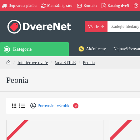
Doprava a platba
Montážní práce
Kontakt
Katalog dveří
Všude
Akční ceny
Nejnavštěvovan
Kategorie
Interiérové dveře
řada STILE
Peonia
Peonia
Porovnání výrobku
0