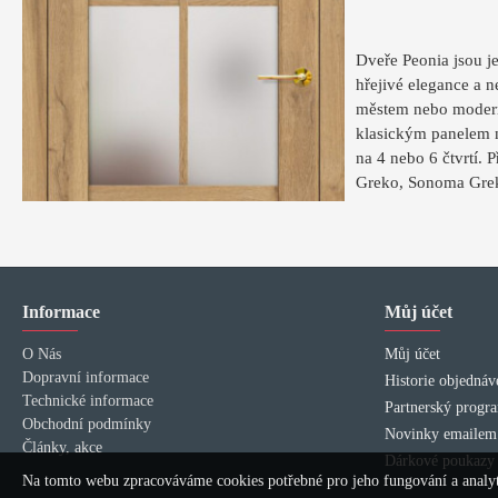
Dveře Peonia jsou j
hřejivé elegance a 
městem nebo moderní
klasickým panelem ne
na 4 nebo 6 čtvrtí. 
Greko, Sonoma Greko
Informace
Můj účet
O Nás
Můj účet
Dopravní informace
Historie objednáv
Technické informace
Partnerský progr
Obchodní podmínky
Novinky emailem
Články, akce
Dárkové poukazy
Na tomto webu zpracováváme cookies potřebné pro jeho fungování a analyti