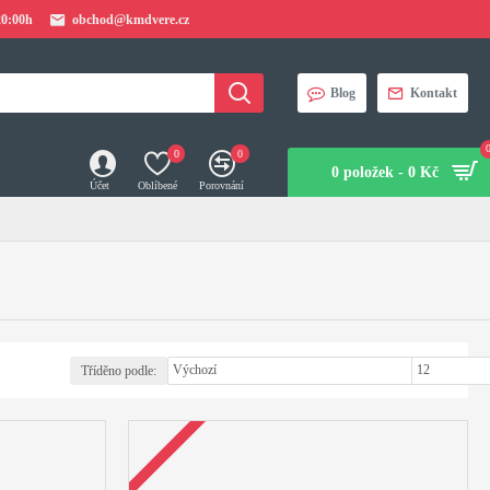
20:00h
obchod@kmdvere.cz
Blog
Kontakt
0
0
0 položek - 0 Kč
Účet
Oblíbené
Porovnání
Tříděno podle:
Zobrazit: