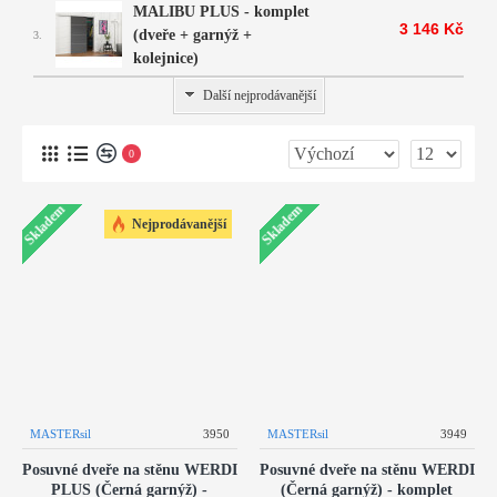
MALIBU PLUS - komplet
3 146 Kč
(dveře + garnýž +
3.
kolejnice)
Skladem
Další nejprodávanější
0
Skladem
Skladem
Nejprodávanější
MASTERsil
3950
MASTERsil
3949
Posuvné dveře na stěnu WERDI
Posuvné dveře na stěnu WERDI
PLUS (Černá garnýž) -
(Černá garnýž) - komplet