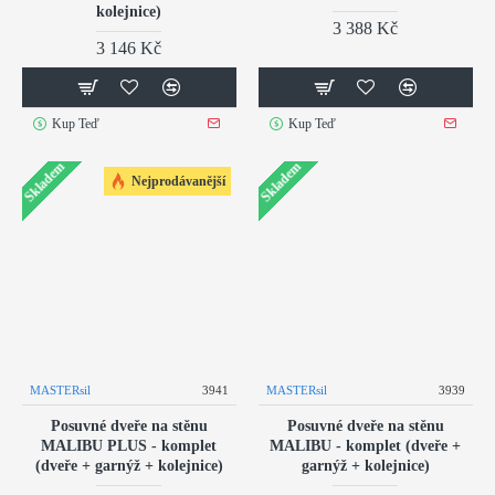
kolejnice)
3 388 Kč
3 146 Kč
Kup Teď
Kup Teď
Skladem
Skladem
Nejprodávanější
MASTERsil
3941
MASTERsil
3939
Posuvné dveře na stěnu
Posuvné dveře na stěnu
MALIBU PLUS - komplet
MALIBU - komplet (dveře +
(dveře + garnýž + kolejnice)
garnýž + kolejnice)