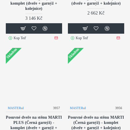
komplet (dveře + garnýž +
(dveře + garnýž + kolejnice)
kolejnice)
2 662 Kč
3 146 Kč
Kup Teď
Kup Teď
Skladem
Skladem
MASTERsil
3957
MASTERsil
3956
Posuvné dveře na stěnu MARTI
Posuvné dveře na stěnu MARTI
PLUS (Černá garnýž) -
(Černá garnýž) - komplet
komplet (dveře + garnýž +
(dveře + garnýž + kolejnice)