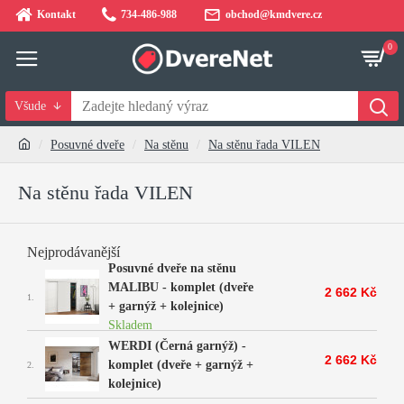
Kontakt
734-486-988
obchod@kmdvere.cz
0
Všude
Posuvné dveře
Na stěnu
Na stěnu řada VILEN
Na stěnu řada VILEN
Nejprodávanější
Posuvné dveře na stěnu
MALIBU - komplet (dveře
2 662 Kč
1.
+ garnýž + kolejnice)
Skladem
Posuvné dveře na stěnu
WERDI (Černá garnýž) -
2 662 Kč
komplet (dveře + garnýž +
2.
kolejnice)
Posuvné dveře na stěnu
Skladem