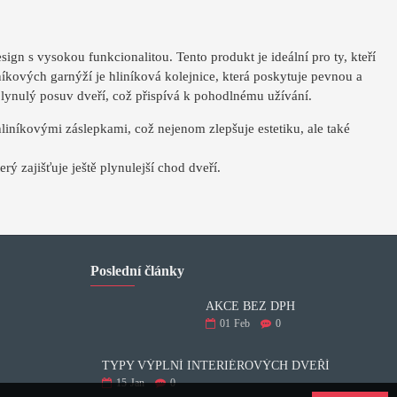
ign s vysokou funkcionalitou. Tento produkt je ideální pro ty, kteří
liníkových garnýží je hliníková kolejnice, která poskytuje pevnou a
plynulý posuv dveří, což přispívá k pohodlnému užívání.
iníkovými záslepkami, což nejenom zlepšuje estetiku, ale také
erý zajišťuje ještě plynulejší chod dveří.
Poslední články
AKCE BEZ DPH
01
Feb
0
TYPY VÝPLNÍ INTERIÉROVÝCH DVEŘÍ
15
Jan
0