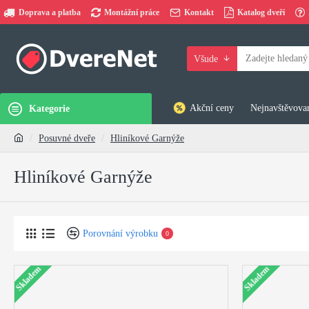
Doprava a platba
Montážní práce
Kontakt
Katalog dveří
Všude
Akční ceny
Nejnavštěvovan
Kategorie
Posuvné dveře
Hliníkové Garnýže
Hliníkové Garnýže
Porovnání výrobku
0
Skladem
Skladem