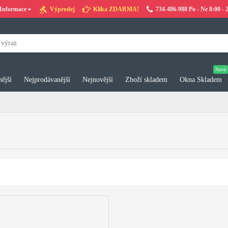
Informace
Výprodej
Klika ZDARMA!
734-486-988 Po - Ne 8:00 - 
Nové
ější
Nejprodávanější
Nejnovější
Zboží skladem
Okna Skladem