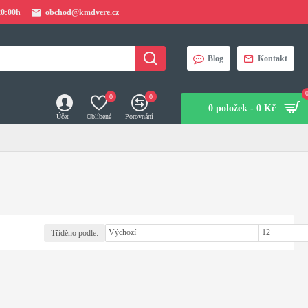
20:00h
obchod@kmdvere.cz
Blog
Kontakt
0
0
0 položek - 0 Kč
Účet
Oblíbené
Porovnání
Tříděno podle:
Zobrazit: