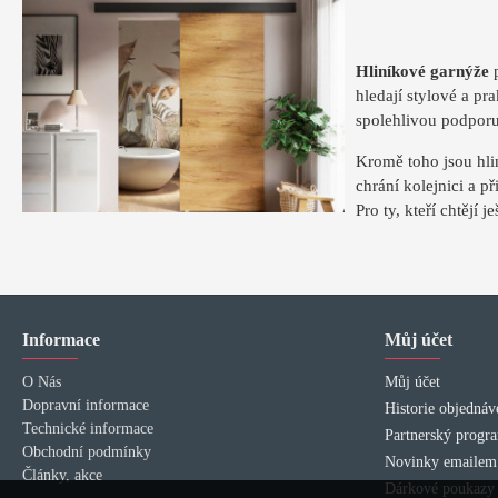
Hliníkové garnýže
p
hledají stylové a pr
spolehlivou podporu 
Kromě toho jsou hli
chrání kolejnici a př
Pro ty, kteří chtějí 
Informace
Můj účet
O Nás
Můj účet
Dopravní informace
Historie objednáv
Technické informace
Partnerský progr
Obchodní podmínky
Novinky emailem
Články, akce
Dárkové poukazy