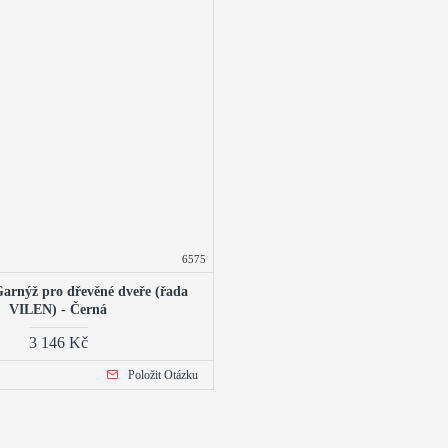
6575
Garnýž pro dřevěné dveře (řada
VILEN) - Černá
3 146 Kč
Položit Otázku