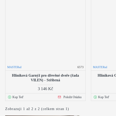
MASTERsil
6573
MASTERsil
Hliniková Garnýž pro dřevěné dveře (řada
Hliniková 
VILEN) - Stříbrná
3 146 Kč
Kup Teď
Položit Otázku
Kup Teď
Zobrazuji 1 až 2 z 2 (celkem stran 1)