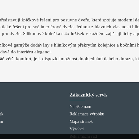
ředstavují špičkové řešení pro posuvné dveře, které spojuje moderní des
aktické řešení pro své interiérové dveře. Jednou z hlavních vlastností h
pro dveře. Silikonové kolečka s 4x ložisek v každém zajišťují tichý a 
níkové garnýže dodávány s hliníkovým překrytím kolejnice a bočními hl
idává do interiéru eleganci.
ještě větší komfort, je k dispozici možnost doobjednání tichého dorazu, kt
Zákaznický servis
Napište nám
ek
Reklamace výrobku
am
Mapa stránek
Výrobci
Reklamační řád