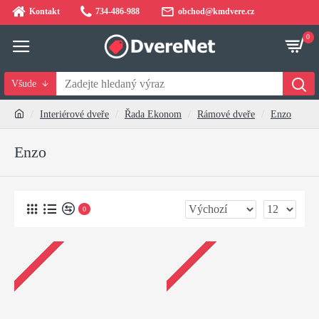
Kontakt
734-486-988
obchod@kmdvere.cz
0
Všude
Interiérové dveře
Řada Ekonom
Rámové dveře
Enzo
Enzo
0