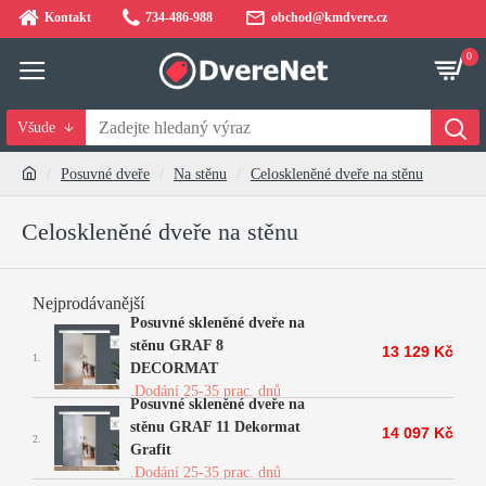
Kontakt
734-486-988
obchod@kmdvere.cz
0
Všude
Posuvné dveře
Na stěnu
Celoskleněné dveře na stěnu
Celoskleněné dveře na stěnu
Nejprodávanější
Posuvné skleněné dveře na
stěnu GRAF 8
13 129 Kč
1.
DECORMAT
.Dodání 25-35 prac. dnů
Posuvné skleněné dveře na
stěnu GRAF 11 Dekormat
14 097 Kč
2.
Grafit
.Dodání 25-35 prac. dnů