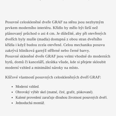
Posuvné celoskleněné dveře GRAF na stěnu jsou nezbytným
prvkem moderního interiéru. Křídlo by mělo být širší než
plánovaný průchod o asi 4 cm. Je důležité, aby při otevřených
dveřích byly mušle (madla) dostupná z obou stran dveřního
křídla i když budou zcela otevřené. Celou mechaniku posuvu
zakrývá hliníková garnýž stříbrné nebo černé barvy.
Posuvné skleněné dveře GRAF jsou velmi vhodné do moderních
bytů, domů či kanceláří, zkrátka všude, kde si přejete skloubit
moderní vzhled a minimální nároky na místo.
Klíčové vlastností posuvných celoskleněných dveří GRAF:
Moderní vzhled.
Obrovský výběr skel (matné, čiré, grafit, pískované).
Kalené provedení zaručuje dlouhou životnost posuvných dveří.
Jednoduchá montáž.