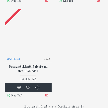
Kup Teď
Kup Teď
MASTERsil
3522
Posuvné skleněné dveře na
stěnu GRAF 1
14 097 Kč
Kup Teď
Zobrazuji 1 až 7 z 7 (celkem stran 1)