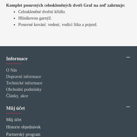
Komplet posuvných celoskleněných dveří Graf na zeď zahrnuje:
Celoskleněné dveřní křídlo.
Hliníkovou garnýž.
Posuvné kování: vedení, vodící lišta a pojezd.
Informace
O Nás
Dopravní informace
Technické informace
Obchodní podmínky
Články, akce
Můj účet
Můj účet
Historie objednávek
Partnerský program