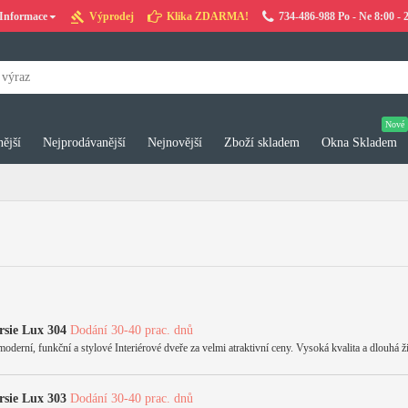
Informace
Výprodej
Klika ZDARMA!
734-486-988 Po - Ne 8:00 - 
Nové
ější
Nejprodávanější
Nejnovější
Zboží skladem
Okna Skladem
rsie Lux 304
Dodání 30-40 prac. dnů
rní, funkční a stylové Interiérové dveře za velmi atraktivní ceny. Vysoká kvalita a dlouhá ži
rsie Lux 303
Dodání 30-40 prac. dnů