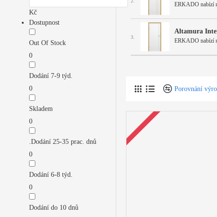
2.
ERKADO nabízí mode
Kč
Dostupnost
Altamura Inte
3.
ERKADO nabízí mode
Out Of Stock
0
Dodání 7-9 týd.
0
Porovnání výr
Skladem
0
.Dodání 25-35 prac. dnů
0
Dodání 6-8 týd.
0
Dodání do 10 dnů