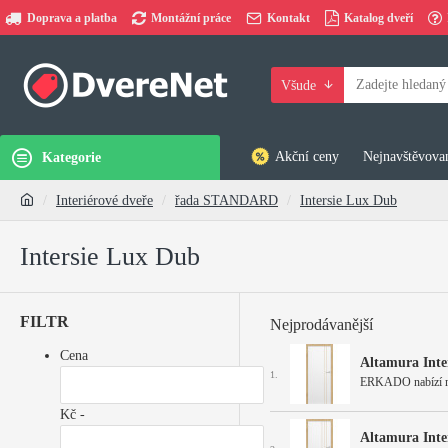
Doprava a platba
Montážní práce
Kontakt
Katalog dveří
Všude
Akční ceny
Nejnavštěvovan
Kategorie
Interiérové dveře
řada STANDARD
Intersie Lux Dub
Intersie Lux Dub
FILTR
Nejprodávanější
Cena
Altamura Inte
1.
ERKADO nabízí mode
Kč -
Altamura Inte