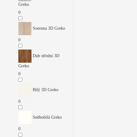
Greko
0
Sonoma 3D Greko
0
Dub střední 3D
Greko
0
Bílý 3D Greko
0
Sněhobílá Greko
0