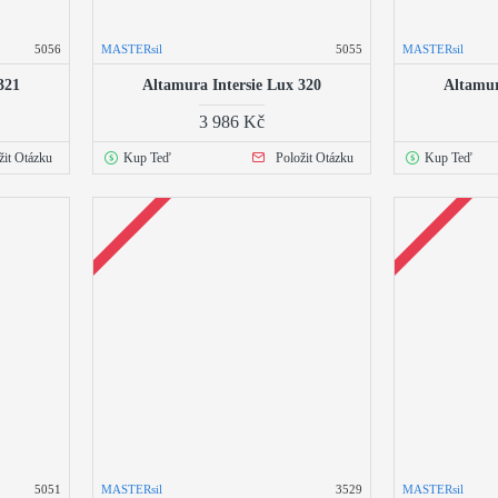
5056
MASTERsil
5055
MASTERsil
321
Altamura Intersie Lux 320
Altamur
3 986 Kč
žit Otázku
Kup Teď
Položit Otázku
Kup Teď
5051
MASTERsil
3529
MASTERsil