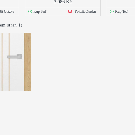
3 986 Kč
žit Otázku
Kup Teď
Položit Otázku
Kup Teď
kem stran 1)