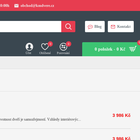
20:00h
obchod@kmdvere.cz
Blog
Kontakt
0
0
0 položek - 0 Kč
Účet
Oblíbené
Porovnání
3 986 Kč
votnost dveří je samozřejmostí. Vzhledy interiérovýc...
3 986 Kč