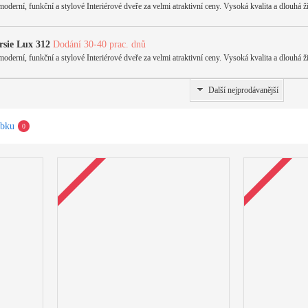
rní, funkční a stylové Interiérové dveře za velmi atraktivní ceny. Vysoká kvalita a dlouhá ži
rsie Lux 312
Dodání 30-40 prac. dnů
rní, funkční a stylové Interiérové dveře za velmi atraktivní ceny. Vysoká kvalita a dlouhá ži
Další nejprodávanější
obku
0