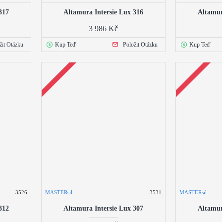
317
Altamura Intersie Lux 316
Altamur
3 986 Kč
žit Otázku
Kup Teď
Položit Otázku
Kup Teď
3526
MASTERsil
3531
MASTERsil
312
Altamura Intersie Lux 307
Altamur